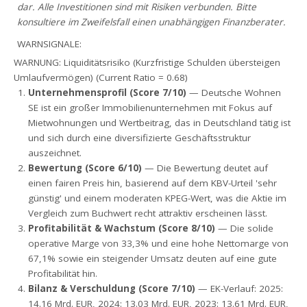
dar. Alle Investitionen sind mit Risiken verbunden. Bitte
konsultiere im Zweifelsfall einen unabhängigen Finanzberater.
WARNSIGNALE:
WARNUNG: Liquiditätsrisiko (Kurzfristige Schulden übersteigen
Umlaufvermögen) (Current Ratio = 0.68)
Unternehmensprofil (Score 7/10)
— Deutsche Wohnen
SE ist ein großer Immobilienunternehmen mit Fokus auf
Mietwohnungen und Wertbeitrag, das in Deutschland tätig ist
und sich durch eine diversifizierte Geschäftsstruktur
auszeichnet.
Bewertung (Score 6/10)
— Die Bewertung deutet auf
einen fairen Preis hin, basierend auf dem KBV-Urteil 'sehr
günstig' und einem moderaten KPEG-Wert, was die Aktie im
Vergleich zum Buchwert recht attraktiv erscheinen lässt.
Profitabilität & Wachstum (Score 8/10)
— Die solide
operative Marge von 33,3% und eine hohe Nettomarge von
67,1% sowie ein steigender Umsatz deuten auf eine gute
Profitabilität hin.
Bilanz & Verschuldung (Score 7/10)
— EK-Verlauf: 2025:
14.16 Mrd. EUR, 2024: 13.03 Mrd. EUR, 2023: 13.61 Mrd. EUR,