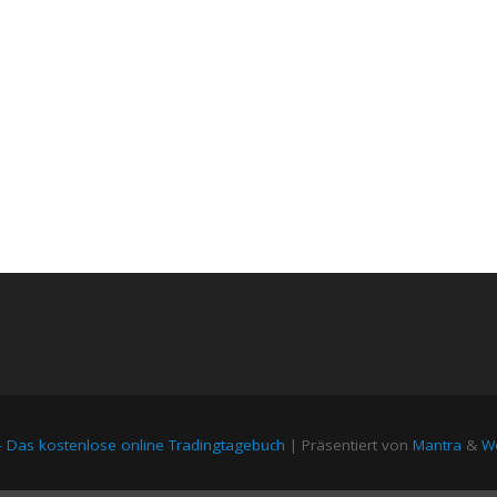
– Das kostenlose online Tradingtagebuch
| Präsentiert von
Mantra
&
Wo