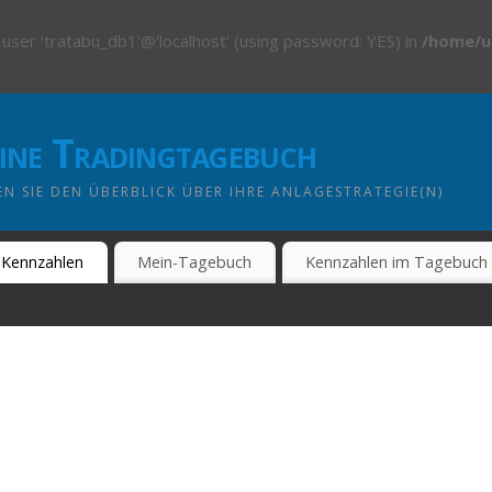
 user 'tratabu_db1'@'localhost' (using password: YES) in
/home/u
line Tradingtagebuch
N SIE DEN ÜBERBLICK ÜBER IHRE ANLAGESTRATEGIE(N)
Kennzahlen
Mein-Tagebuch
Kennzahlen im Tagebuch