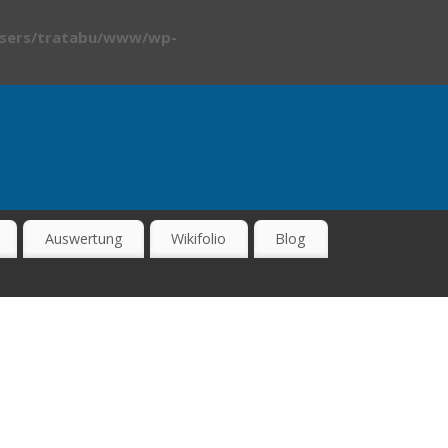
sers/tratabu/www/wp-
Auswertung
Wikifolio
Blog