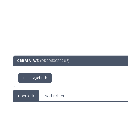
CBRAIN A/S
(DK0060030286)
+ Ins Tagebuch
Überblick
Nachrichten