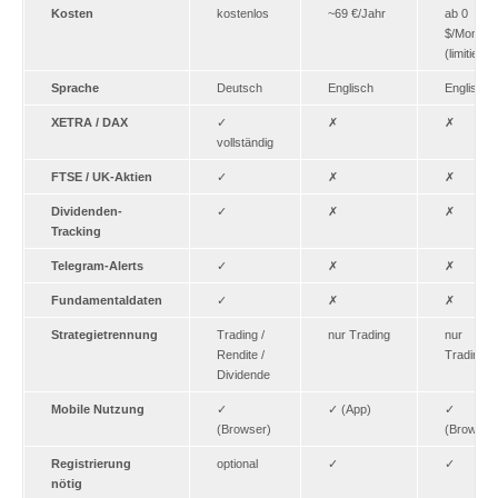
Kosten
kostenlos
~69 €/Jahr
ab 0
$/Monat
(limitiert)
Sprache
Deutsch
Englisch
Englisch
XETRA / DAX
✓
✗
✗
vollständig
FTSE / UK-Aktien
✓
✗
✗
Dividenden-
✓
✗
✗
Tracking
Telegram-Alerts
✓
✗
✗
Fundamentaldaten
✓
✗
✗
Strategietrennung
Trading /
nur Trading
nur
Rendite /
Trading
Dividende
Mobile Nutzung
✓
✓ (App)
✓
(Browser)
(Browser
Registrierung
optional
✓
✓
nötig