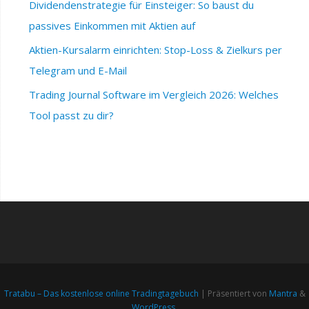
Dividendenstrategie für Einsteiger: So baust du
passives Einkommen mit Aktien auf
Aktien-Kursalarm einrichten: Stop-Loss & Zielkurs per
Telegram und E-Mail
Trading Journal Software im Vergleich 2026: Welches
Tool passt zu dir?
Tratabu – Das kostenlose online Tradingtagebuch
| Präsentiert von
Mantra
&
WordPress.