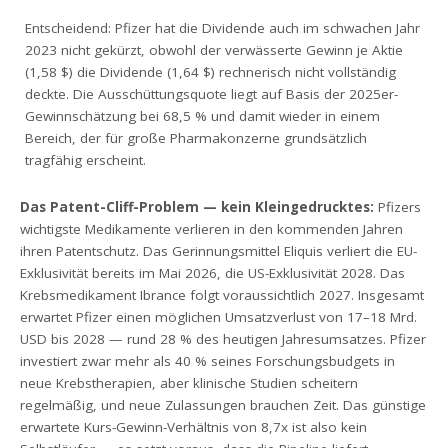
Entscheidend: Pfizer hat die Dividende auch im schwachen Jahr
2023 nicht gekürzt, obwohl der verwässerte Gewinn je Aktie
(1,58 $) die Dividende (1,64 $) rechnerisch nicht vollständig
deckte. Die Ausschüttungsquote liegt auf Basis der 2025er-
Gewinnschätzung bei 68,5 % und damit wieder in einem
Bereich, der für große Pharmakonzerne grundsätzlich
tragfähig erscheint.
Das Patent-Cliff-Problem — kein Kleingedrucktes:
Pfizers
wichtigste Medikamente verlieren in den kommenden Jahren
ihren Patentschutz. Das Gerinnungsmittel Eliquis verliert die EU-
Exklusivität bereits im Mai 2026, die US-Exklusivität 2028. Das
Krebsmedikament Ibrance folgt voraussichtlich 2027. Insgesamt
erwartet Pfizer einen möglichen Umsatzverlust von 17–18 Mrd.
USD bis 2028 — rund 28 % des heutigen Jahresumsatzes. Pfizer
investiert zwar mehr als 40 % seines Forschungsbudgets in
neue Krebstherapien, aber klinische Studien scheitern
regelmäßig, und neue Zulassungen brauchen Zeit. Das günstige
erwartete Kurs-Gewinn-Verhältnis von 8,7x ist also kein