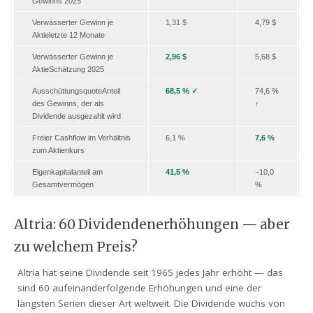
Gewinns 2025
Verwässerter Gewinn je
1,31 $
4,79 $
Aktie
letzte 12 Monate
Verwässerter Gewinn je
2,96 $
5,68 $
Aktie
Schätzung 2025
Ausschüttungsquote
Anteil
68,5 % ✓
74,6 %
des Gewinns, der als
↑
Dividende ausgezahlt wird
Freier Cashflow im Verhältnis
6,1 %
7,6 %
zum Aktienkurs
Eigenkapitalanteil am
41,5 %
−10,0
Gesamtvermögen
%
Altria: 60 Dividendenerhöhungen — aber
zu welchem Preis?
Altria hat seine Dividende seit 1965 jedes Jahr erhöht — das
sind 60 aufeinanderfolgende Erhöhungen und eine der
längsten Serien dieser Art weltweit. Die Dividende wuchs von