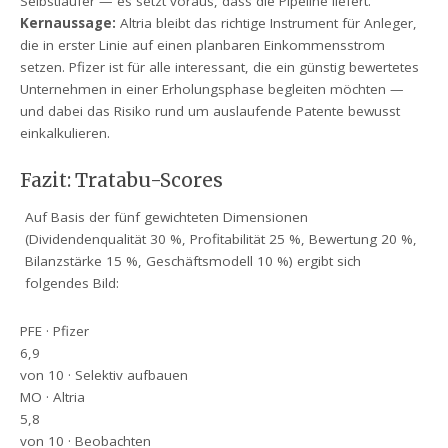
Selbstläufer — es setzt voraus, dass die Pipeline liefert.
Kernaussage:
Altria bleibt das richtige Instrument für Anleger,
die in erster Linie auf einen planbaren Einkommensstrom
setzen. Pfizer ist für alle interessant, die ein günstig bewertetes
Unternehmen in einer Erholungsphase begleiten möchten —
und dabei das Risiko rund um auslaufende Patente bewusst
einkalkulieren.
Fazit: Tratabu-Scores
Auf Basis der fünf gewichteten Dimensionen
(Dividendenqualität 30 %, Profitabilität 25 %, Bewertung 20 %,
Bilanzstärke 15 %, Geschäftsmodell 10 %) ergibt sich
folgendes Bild:
PFE · Pfizer
6,9
von 10 · Selektiv aufbauen
MO · Altria
5,8
von 10 · Beobachten