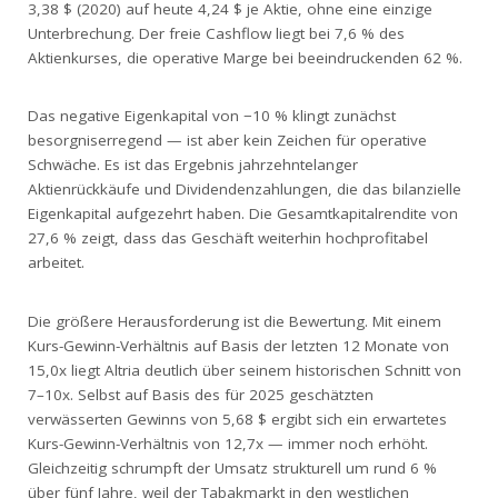
3,38 $ (2020) auf heute 4,24 $ je Aktie, ohne eine einzige
Unterbrechung. Der freie Cashflow liegt bei 7,6 % des
Aktienkurses, die operative Marge bei beeindruckenden 62 %.
Das negative Eigenkapital von −10 % klingt zunächst
besorgniserregend — ist aber kein Zeichen für operative
Schwäche. Es ist das Ergebnis jahrzehntelanger
Aktienrückkäufe und Dividendenzahlungen, die das bilanzielle
Eigenkapital aufgezehrt haben. Die Gesamtkapitalrendite von
27,6 % zeigt, dass das Geschäft weiterhin hochprofitabel
arbeitet.
Die größere Herausforderung ist die Bewertung. Mit einem
Kurs-Gewinn-Verhältnis auf Basis der letzten 12 Monate von
15,0x liegt Altria deutlich über seinem historischen Schnitt von
7–10x. Selbst auf Basis des für 2025 geschätzten
verwässerten Gewinns von 5,68 $ ergibt sich ein erwartetes
Kurs-Gewinn-Verhältnis von 12,7x — immer noch erhöht.
Gleichzeitig schrumpft der Umsatz strukturell um rund 6 %
über fünf Jahre, weil der Tabakmarkt in den westlichen