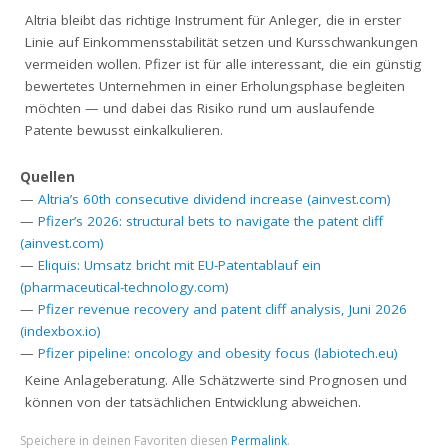
Altria bleibt das richtige Instrument für Anleger, die in erster
Linie auf Einkommensstabilität setzen und Kursschwankungen
vermeiden wollen. Pfizer ist für alle interessant, die ein günstig
bewertetes Unternehmen in einer Erholungsphase begleiten
möchten — und dabei das Risiko rund um auslaufende
Patente bewusst einkalkulieren.
Quellen
—
Altria’s 60th consecutive dividend increase (ainvest.com)
—
Pfizer’s 2026: structural bets to navigate the patent cliff
(ainvest.com)
—
Eliquis: Umsatz bricht mit EU-Patentablauf ein
(pharmaceutical-technology.com)
—
Pfizer revenue recovery and patent cliff analysis, Juni 2026
(indexbox.io)
—
Pfizer pipeline: oncology and obesity focus (labiotech.eu)
Keine Anlageberatung. Alle Schätzwerte sind Prognosen und
können von der tatsächlichen Entwicklung abweichen.
Speichere in deinen Favoriten diesen
Permalink
.