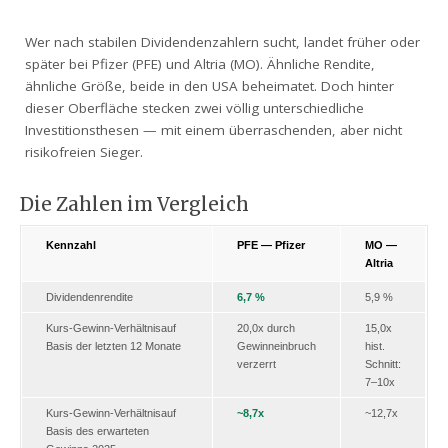
Wer nach stabilen Dividendenzahlern sucht, landet früher oder
später bei Pfizer (PFE) und Altria (MO). Ähnliche Rendite,
ähnliche Größe, beide in den USA beheimatet. Doch hinter
dieser Oberfläche stecken zwei völlig unterschiedliche
Investitionsthesen — mit einem überraschenden, aber nicht
risikofreien Sieger.
Die Zahlen im Vergleich
Kennzahl
PFE — Pfizer
MO —
Altria
Dividendenrendite
6,7 %
5,9 %
Kurs-Gewinn-Verhältnis
auf
20,0x
durch
15,0x
Basis der letzten 12 Monate
Gewinneinbruch
hist.
verzerrt
Schnitt:
7–10x
Kurs-Gewinn-Verhältnis
auf
~8,7x
~12,7x
Basis des erwarteten