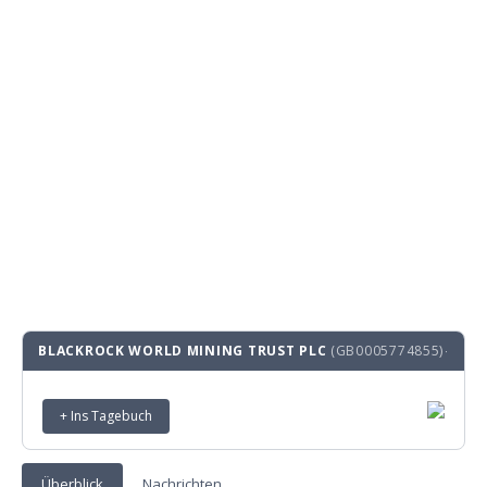
BLACKROCK WORLD MINING TRUST PLC
(GB0005774855)
·
+ Ins Tagebuch
Überblick
Nachrichten