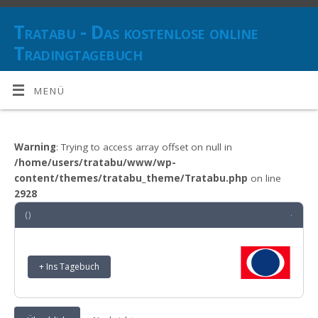
Tratabu - Das kostenlose online
Tradingtagebuch
DOKUMENTIEREN SIE IHRE TRANSAKTIONEN UND BEHALTEN SIE
DEN ÜBERBLICK ÜBER IHRE ANLAGESTRATEGIE(N)
MENÜ
Warning
: Trying to access array offset on null in
/home/users/tratabu/www/wp-
content/themes/tratabu_theme/Tratabu.php
on line
2928
()
·
+ Ins Tagebuch