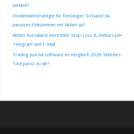
wirklich?
Dividendenstrategie für Einsteiger: So baust du
passives Einkommen mit Aktien auf
Aktien-Kursalarm einrichten: Stop-Loss & Zielkurs per
Telegram und E-Mail
Trading Journal Software im Vergleich 2026: Welches
Tool passt zu dir?