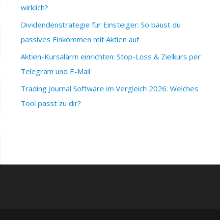
wirklich?
Dividendenstrategie für Einsteiger: So baust du
passives Einkommen mit Aktien auf
Aktien-Kursalarm einrichten: Stop-Loss & Zielkurs per
Telegram und E-Mail
Trading Journal Software im Vergleich 2026: Welches
Tool passt zu dir?