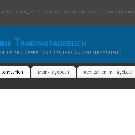
 user 'tratabu_db1'@'localhost' (using password: YES) in
/home/u
line Tradingtagebuch
N SIE DEN ÜBERBLICK ÜBER IHRE ANLAGESTRATEGIE(N)
Kennzahlen
Mein-Tagebuch
Kennzahlen im Tagebuch