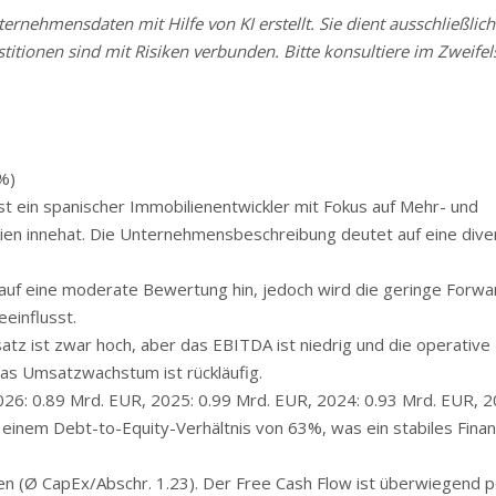
rnehmensdaten mit Hilfe von KI erstellt. Sie dient ausschließlich
stitionen sind mit Risiken verbunden. Bitte konsultiere im Zweifels
%)
ein spanischer Immobilienentwickler mit Fokus auf Mehr- und
ien innehat. Die Unternehmensbeschreibung deutet auf eine diver
uf eine moderate Bewertung hin, jedoch wird die geringe Forwa
einflusst.
z ist zwar hoch, aber das EBITDA ist niedrig und die operative
Das Umsatzwachstum ist rückläufig.
26: 0.89 Mrd. EUR, 2025: 0.99 Mrd. EUR, 2024: 0.93 Mrd. EUR, 2
t einem Debt-to-Equity-Verhältnis von 63%, was ein stabiles Finan
n (Ø CapEx/Abschr. 1.23). Der Free Cash Flow ist überwiegend po