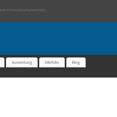
sers/tratabu/www/wp-
Auswertung
Wikifolio
Blog