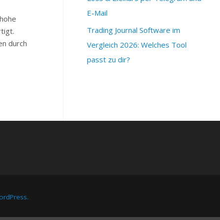
E-Mail
 hohe
Trading Journal Software im
tigt.
en durch
Vergleich 2026: Welches Tool
passt zu dir?
rdPress.