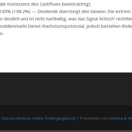
die Konsistenz des Cashflows beeinträchtigt.
00% (198.2%) — Dividende übersteigt den Gewinn. Die extrem
tlich und ist nicht nachhaltig, was das Signal 'kritisch' rechtfer
bilienmarkt bietet Wachstumspotenzial, jedoch bestehen Risik
n.
– Das kostenlose online Tradingtagebuch
| Präsentiert von
Mantra
&
Wo