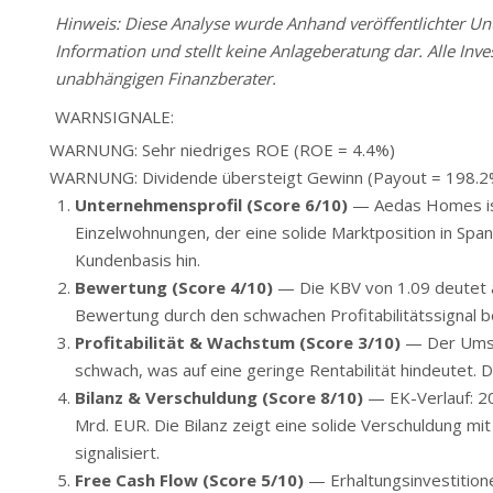
Hinweis: Diese Analyse wurde Anhand veröffentlichter Unte
Information und stellt keine Anlageberatung dar. Alle Inve
unabhängigen Finanzberater.
WARNSIGNALE:
WARNUNG: Sehr niedriges ROE (ROE = 4.4%)
WARNUNG: Dividende übersteigt Gewinn (Payout = 198.2
Unternehmensprofil (Score 6/10)
— Aedas Homes ist 
Einzelwohnungen, der eine solide Marktposition in Span
Kundenbasis hin.
Bewertung (Score 4/10)
— Die KBV von 1.09 deutet a
Bewertung durch den schwachen Profitabilitätssignal be
Profitabilität & Wachstum (Score 3/10)
— Der Umsat
schwach, was auf eine geringe Rentabilität hindeutet. 
Bilanz & Verschuldung (Score 8/10)
— EK-Verlauf: 20
Mrd. EUR. Die Bilanz zeigt eine solide Verschuldung mi
signalisiert.
Free Cash Flow (Score 5/10)
— Erhaltungsinvestitione