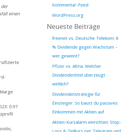
Kommentar-Feed
 der
fall einen
WordPress.org
Neueste Beiträge
freenet vs. Deutsche Telekom: 8
% Dividende gegen Wachstum –
wer gewinnt?
sifizierte
Pfizer vs. Altria: Welcher
Dividendentitel überzeugt
rd-
wirklich?
 Marge
Dividendenstrategie für
Einsteiger: So baust du passives
023: 0.97
Einkommen mit Aktien auf
zprofil
Aktien-Kursalarm einrichten: Stop-
sitiv,
Loss & Zielkurs per Telegram und