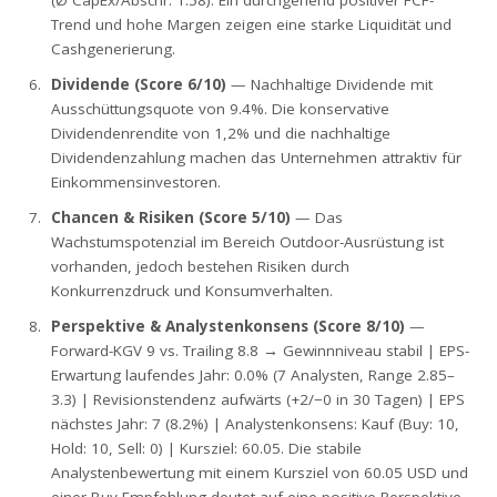
(Ø CapEx/Abschr. 1.58). Ein durchgehend positiver FCF-
Trend und hohe Margen zeigen eine starke Liquidität und
Cashgenerierung.
Dividende (Score 6/10)
— Nachhaltige Dividende mit
Ausschüttungsquote von 9.4%. Die konservative
Dividendenrendite von 1,2% und die nachhaltige
Dividendenzahlung machen das Unternehmen attraktiv für
Einkommensinvestoren.
Chancen & Risiken (Score 5/10)
— Das
Wachstumspotenzial im Bereich Outdoor-Ausrüstung ist
vorhanden, jedoch bestehen Risiken durch
Konkurrenzdruck und Konsumverhalten.
Perspektive & Analystenkonsens (Score 8/10)
—
Forward-KGV 9 vs. Trailing 8.8 → Gewinnniveau stabil | EPS-
Erwartung laufendes Jahr: 0.0% (7 Analysten, Range 2.85–
3.3) | Revisionstendenz aufwärts (+2/−0 in 30 Tagen) | EPS
nächstes Jahr: 7 (8.2%) | Analystenkonsens: Kauf (Buy: 10,
Hold: 10, Sell: 0) | Kursziel: 60.05. Die stabile
Analystenbewertung mit einem Kursziel von 60.05 USD und