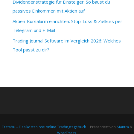
Dividendenstrategie für Einsteiger: So baust du
passives Einkommen mit Aktien auf
Aktien-Kursalarm einrichten: Stop-Loss & Zielkurs per
Telegram und E-Mail
Trading Journal Software im Vergleich 2026: Welches
Tool passt zu dir?
Tratabu – Das kostenlose online Tradingtagebuch
| Präsentiert von
Mantra
&
WordPress.