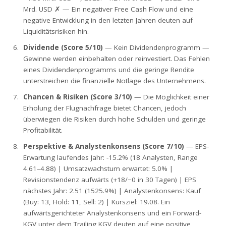
Mrd. USD ✗ — Ein negativer Free Cash Flow und eine
negative Entwicklung in den letzten Jahren deuten auf
Liquiditätsrisiken hin.
Dividende (Score 5/10)
— Kein Dividendenprogramm —
Gewinne werden einbehalten oder reinvestiert. Das Fehlen
eines Dividendenprogramms und die geringe Rendite
unterstreichen die finanzielle Notlage des Unternehmens.
Chancen & Risiken (Score 3/10)
— Die Möglichkeit einer
Erholung der Flugnachfrage bietet Chancen, jedoch
überwiegen die Risiken durch hohe Schulden und geringe
Profitabilität.
Perspektive & Analystenkonsens (Score 7/10)
— EPS-
Erwartung laufendes Jahr: -15.2% (18 Analysten, Range
4.61–4.88) | Umsatzwachstum erwartet: 5.0% |
Revisionstendenz aufwärts (+18/−0 in 30 Tagen) | EPS
nächstes Jahr: 2.51 (1525.9%) | Analystenkonsens: Kauf
(Buy: 13, Hold: 11, Sell: 2) | Kursziel: 19.08. Ein
aufwärtsgerichteter Analystenkonsens und ein Forward-
KGV unter dem Trailing KGV deuten auf eine positive