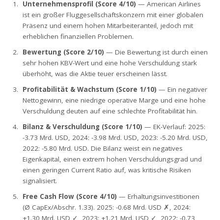
Unternehmensprofil (Score 4/10)
— American Airlines
ist ein großer Fluggesellschaftskonzern mit einer globalen
Präsenz und einem hohen Mitarbeiteranteil, jedoch mit
erheblichen finanziellen Problemen.
Bewertung (Score 2/10)
— Die Bewertung ist durch einen
sehr hohen KBV-Wert und eine hohe Verschuldung stark
überhöht, was die Aktie teuer erscheinen lässt.
Profitabilität & Wachstum (Score 1/10)
— Ein negativer
Nettogewinn, eine niedrige operative Marge und eine hohe
Verschuldung deuten auf eine schlechte Profitabilität hin.
Bilanz & Verschuldung (Score 1/10)
— EK-Verlauf: 2025:
-3.73 Mrd. USD, 2024: -3.98 Mrd. USD, 2023: -5.20 Mrd. USD,
2022: -5.80 Mrd. USD. Die Bilanz weist ein negatives
Eigenkapital, einen extrem hohen Verschuldungsgrad und
einen geringen Current Ratio auf, was kritische Risiken
signalisiert.
Free Cash Flow (Score 4/10)
— Erhaltungsinvestitionen
(Ø CapEx/Abschr. 1.33). 2025: -0.68 Mrd. USD ✗, 2024:
+1.30 Mrd. USD ✓, 2023: +1.21 Mrd. USD ✓, 2022: -0.73