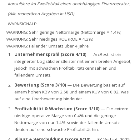
konsultiere im Zweifelsfall einen unabhängigen Finanzberater.
(Alle monetären Angaben in USD)
WARNSIGNALE:
WARNUNG: Sehr geringe Nettomarge (Nettomarge = 1.4%)
WARNUNG: Sehr niedriges ROE (ROE = 4.3%)
WARNUNG: Fallender Umsatz über 4 Jahre
Unternehmensprofil (Score 4/10)
— ArcBest ist ein
integrierter Logistikdienstleister mit einem breiten Angebot,
jedoch mit schwachen Profitabilitätskennzahlen und
fallendem Umsatz.
Bewertung (Score 3/10)
— Die Bewertung basiert auf
einem hohen KBV von 2.58 und einem KUV von 0.82, was
auf eine Überbewertung hindeutet.
Profitabilität & Wachstum (Score 1/10)
— Die extrem
niedrige operative Marge von 0.4% und die geringe
Nettomarge von nur 1.4% sowie der fallende Umsatz
deuten auf eine schwache Profitabilität hin.
Bilanz & Verschuldung (Score 8/10)
— EK-Verlauf: 2025: