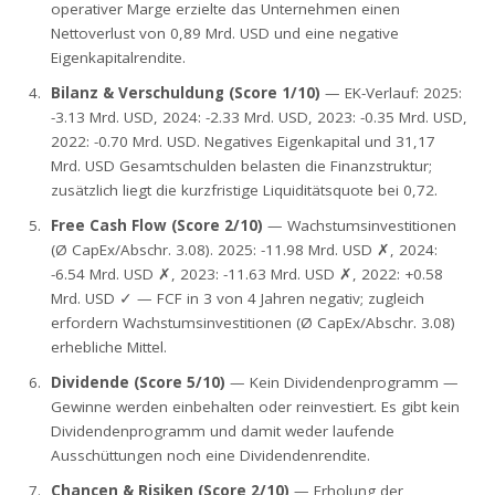
operativer Marge erzielte das Unternehmen einen
Nettoverlust von 0,89 Mrd. USD und eine negative
Eigenkapitalrendite.
Bilanz & Verschuldung (Score 1/10)
— EK-Verlauf: 2025:
-3.13 Mrd. USD, 2024: -2.33 Mrd. USD, 2023: -0.35 Mrd. USD,
2022: -0.70 Mrd. USD. Negatives Eigenkapital und 31,17
Mrd. USD Gesamtschulden belasten die Finanzstruktur;
zusätzlich liegt die kurzfristige Liquiditätsquote bei 0,72.
Free Cash Flow (Score 2/10)
— Wachstumsinvestitionen
(Ø CapEx/Abschr. 3.08). 2025: -11.98 Mrd. USD ✗, 2024:
-6.54 Mrd. USD ✗, 2023: -11.63 Mrd. USD ✗, 2022: +0.58
Mrd. USD ✓ — FCF in 3 von 4 Jahren negativ; zugleich
erfordern Wachstumsinvestitionen (Ø CapEx/Abschr. 3.08)
erhebliche Mittel.
Dividende (Score 5/10)
— Kein Dividendenprogramm —
Gewinne werden einbehalten oder reinvestiert. Es gibt kein
Dividendenprogramm und damit weder laufende
Ausschüttungen noch eine Dividendenrendite.
Chancen & Risiken (Score 2/10)
— Erholung der