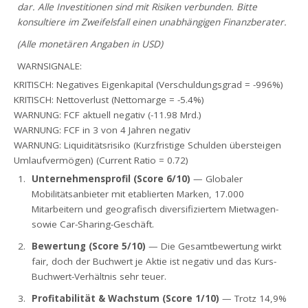
dar. Alle Investitionen sind mit Risiken verbunden. Bitte
konsultiere im Zweifelsfall einen unabhängigen Finanzberater.
(Alle monetären Angaben in USD)
WARNSIGNALE:
KRITISCH: Negatives Eigenkapital (Verschuldungsgrad = -996%)
KRITISCH: Nettoverlust (Nettomarge = -5.4%)
WARNUNG: FCF aktuell negativ (-11.98 Mrd.)
WARNUNG: FCF in 3 von 4 Jahren negativ
WARNUNG: Liquiditätsrisiko (Kurzfristige Schulden übersteigen
Umlaufvermögen) (Current Ratio = 0.72)
Unternehmensprofil (Score 6/10)
— Globaler
Mobilitätsanbieter mit etablierten Marken, 17.000
Mitarbeitern und geografisch diversifiziertem Mietwagen-
sowie Car-Sharing-Geschäft.
Bewertung (Score 5/10)
— Die Gesamtbewertung wirkt
fair, doch der Buchwert je Aktie ist negativ und das Kurs-
Buchwert-Verhältnis sehr teuer.
Profitabilität & Wachstum (Score 1/10)
— Trotz 14,9%