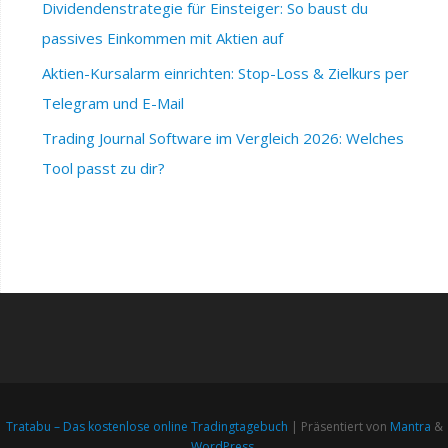
Dividendenstrategie für Einsteiger: So baust du
passives Einkommen mit Aktien auf
Aktien-Kursalarm einrichten: Stop-Loss & Zielkurs per
Telegram und E-Mail
Trading Journal Software im Vergleich 2026: Welches
Tool passt zu dir?
Tratabu – Das kostenlose online Tradingtagebuch
| Präsentiert von
Mantra
&
WordPress.