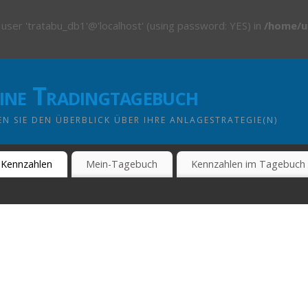
 user 'tratabu_db1'@'localhost' (using password: YES) in
/home/u
line Tradingtagebuch
N SIE DEN ÜBERBLICK ÜBER IHRE ANLAGESTRATEGIE(N)
Kennzahlen
Mein-Tagebuch
Kennzahlen im Tagebuch