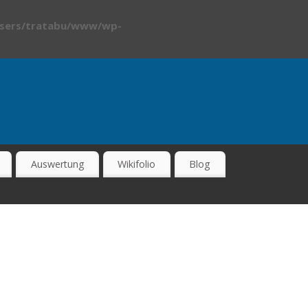
sers/tratabu/www/wp-
Auswertung
Wikifolio
Blog