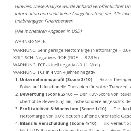
Hinweis: Diese Analyse wurde Anhand veröffentlichter Unte
Information und stellt keine Anlageberatung dar. Alle Inve
unabhängigen Finanzberater.
(Alle monetären Angaben in USD)
WARNSIGNALE:
WARNUNG: Sehr geringe Nettomarge (Nettomarge = 0.0
KRITISCH: Negatives ROE (ROE = -32.3%)
WARNUNG: FCF aktuell negativ (-0.11 Mrd.)
WARNUNG: FCF in 4 von 4 Jahren negativ
Unternehmensprofil (Score 3/10)
— Bicara Therapeut
Fokus auf bifunktionelle Therapien für solide Tumoren, 
Bewertung (Score 2/10)
— Der KBV-Score von 'teuer'
überhöhte Bewertung hin, insbesondere angesichts der 
Profitabilität & Wachstum (Score 1/10)
— Die durch
Nettomarge von 0.0% deuten auf eine unrentable Geschä
Bilanz & Verschuldung (Score 4/10)
— EK-Verlauf: 20
Mrd. USD. Ein verschuldungsfreier Stand mit einem Curre