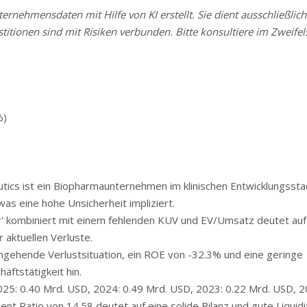
rnehmensdaten mit Hilfe von KI erstellt. Sie dient ausschließlich
stitionen sind mit Risiken verbunden. Bitte konsultiere im Zweifels
%)
ics ist ein Biopharmaunternehmen im klinischen Entwicklungssta
was eine hohe Unsicherheit impliziert.
 kombiniert mit einem fehlenden KUV und EV/Umsatz deutet auf
aktuellen Verluste.
gehende Verlustsituation, ein ROE von -32.3% und eine geringe
ftstätigkeit hin.
25: 0.40 Mrd. USD, 2024: 0.49 Mrd. USD, 2023: 0.22 Mrd. USD, 2
nt Ratio von 14.58 deutet auf eine solide Bilanz und gute Liquidit