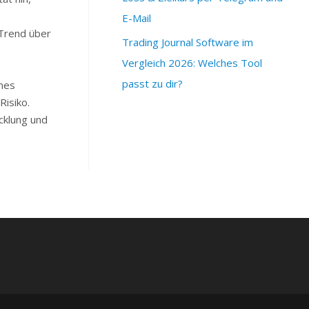
E-Mail
Trend über
Trading Journal Software im
Vergleich 2026: Welches Tool
passt zu dir?
nes
isiko.
cklung und