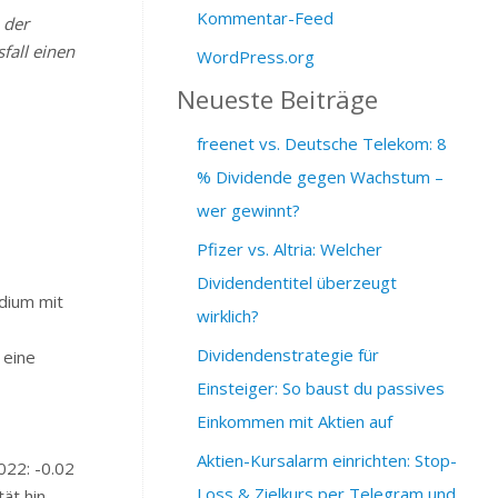
Kommentar-Feed
 der
fall einen
WordPress.org
Neueste Beiträge
freenet vs. Deutsche Telekom: 8
% Dividende gegen Wachstum –
wer gewinnt?
Pfizer vs. Altria: Welcher
Dividendentitel überzeugt
dium mit
wirklich?
Dividendenstrategie für
 eine
Einsteiger: So baust du passives
Einkommen mit Aktien auf
Aktien-Kursalarm einrichten: Stop-
022: -0.02
Loss & Zielkurs per Telegram und
ät hin,