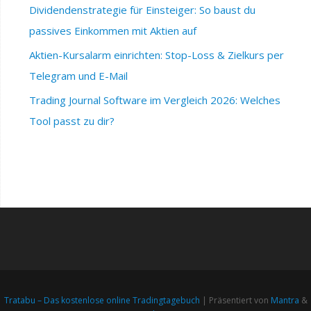
Dividendenstrategie für Einsteiger: So baust du
passives Einkommen mit Aktien auf
Aktien-Kursalarm einrichten: Stop-Loss & Zielkurs per
Telegram und E-Mail
Trading Journal Software im Vergleich 2026: Welches
Tool passt zu dir?
Tratabu – Das kostenlose online Tradingtagebuch
| Präsentiert von
Mantra
&