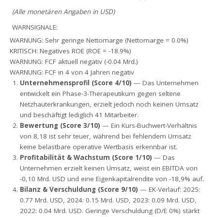
(Alle monetären Angaben in USD)
WARNSIGNALE:
WARNUNG: Sehr geringe Nettomarge (Nettomarge = 0.0%)
KRITISCH: Negatives ROE (ROE = -18.9%)
WARNUNG: FCF aktuell negativ (-0.04 Mrd.)
WARNUNG: FCF in 4 von 4 Jahren negativ
Unternehmensprofil (Score 4/10)
— Das Unternehmen
entwickelt ein Phase-3-Therapeutikum gegen seltene
Netzhauterkrankungen, erzielt jedoch noch keinen Umsatz
und beschäftigt lediglich 41 Mitarbeiter.
Bewertung (Score 3/10)
— Ein Kurs-Buchwert-Verhältnis
von 8,18 ist sehr teuer, während bei fehlendem Umsatz
keine belastbare operative Wertbasis erkennbar ist.
Profitabilität & Wachstum (Score 1/10)
— Das
Unternehmen erzielt keinen Umsatz, weist ein EBITDA von
-0,10 Mrd. USD und eine Eigenkapitalrendite von -18,9% auf.
Bilanz & Verschuldung (Score 9/10)
— EK-Verlauf: 2025:
0.77 Mrd. USD, 2024: 0.15 Mrd. USD, 2023: 0.09 Mrd. USD,
2022: 0.04 Mrd. USD. Geringe Verschuldung (D/E 0%) stärkt