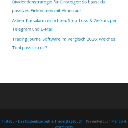
Dividendenstrategie für Einsteiger: So baust du
passives Einkommen mit Aktien auf
Aktien-Kursalarm einrichten: Stop-Loss & Zielkurs per
Telegram und E-Mail
Trading Journal Software im Vergleich 2026: Welches
Tool passt zu dir?
Tratabu – Das kostenlose online Tradingtagebuch
| Präsentiert von
Mantra
&
WordPress.