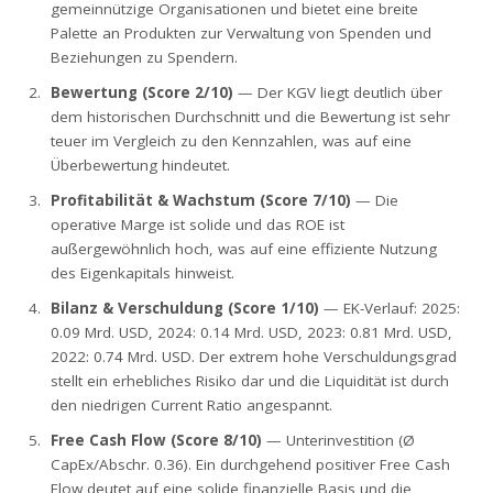
gemeinnützige Organisationen und bietet eine breite
Palette an Produkten zur Verwaltung von Spenden und
Beziehungen zu Spendern.
Bewertung (Score 2/10)
— Der KGV liegt deutlich über
dem historischen Durchschnitt und die Bewertung ist sehr
teuer im Vergleich zu den Kennzahlen, was auf eine
Überbewertung hindeutet.
Profitabilität & Wachstum (Score 7/10)
— Die
operative Marge ist solide und das ROE ist
außergewöhnlich hoch, was auf eine effiziente Nutzung
des Eigenkapitals hinweist.
Bilanz & Verschuldung (Score 1/10)
— EK-Verlauf: 2025:
0.09 Mrd. USD, 2024: 0.14 Mrd. USD, 2023: 0.81 Mrd. USD,
2022: 0.74 Mrd. USD. Der extrem hohe Verschuldungsgrad
stellt ein erhebliches Risiko dar und die Liquidität ist durch
den niedrigen Current Ratio angespannt.
Free Cash Flow (Score 8/10)
— Unterinvestition (Ø
CapEx/Abschr. 0.36). Ein durchgehend positiver Free Cash
Flow deutet auf eine solide finanzielle Basis und die