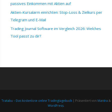
passives Einkommen mit Aktien auf
Aktien-Kursalarm einrichten: Stop-Loss & Zielkurs per
Telegram und E-Mail
Trading Journal Software im Vergleich 2026: Welches
Tool passt zu dir?
Tratabu – Das kostenlose online Tradingtagebuch
| Präsentiert von
Mantra
&
WordPress.