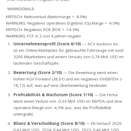
WARNSIGNALE:
KRITISCH: Nettoverlust (Nettomarge = -8.0%)
WARNUNG: Negatives operatives Ergebnis (Op.Marge = -4.5%)
KRITISCH: Negatives ROE (ROE = -14.3%)
WARNUNG: FCF in 2 von 4 Jahren negativ
Unternehmensprofil (Score 6/10)
— ACV Auctions Inc.
ist ein Online-Marktplatz für gebrauchte Fahrzeuge mit rund
3200 Mitarbeitern und einem Umsatz von 0,78 Mrd. USD im
laufenden Geschäftsjahr.
Bewertung (Score 2/10)
— Die Bewertung weist einen
hohen KGV Forward (38,61) und ein negatives EV/EBITDA (–
18,12) auf, was auf eine Überbewertung hindeutet.
Profitabilität & Wachstum (Score 1/10)
— Die Firma
weist einen Verlust von -0,03 Mrd. USD im EBITDA und eine
operative Marge von -4,5% aus, was die Profitabilität
untergräbt.
Bilanz & Verschuldung (Score 8/10)
— EK-Verlauf: 2025:
0.43 Mrd. USD, 2024: 0.44 Mrd. USD, 2023: 0.46 Mrd. USD,