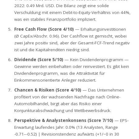
2022: 0.49 Mrd. USD. Die Bilanz zeigt eine solide
Verschuldung mit einem Debt-to-Equity-Verhältnis von 44%,
was ein stabiles Finanzportfolio impliziert.
Free Cash Flow (Score 4/10)
— Erhaltungsinvestitionen
(Ø CapEx/Abschr. 0.96). Der Cashflow ist gemischt, wobei
zwei Jahre positiv sind, aber der Gesamt-FCF-Trend negativ
ist und die Kapitalrenditen niedrig sind.
Dividende (Score 5/10)
— Kein Dividendenprogramm —
Gewinne werden einbehalten oder reinvestiert. Es gibt kein
Dividendenprogramm, was die Attraktivität für
Einkommensorientierte Anleger reduziert.
Chancen & Risiken (Score 4/10)
— Das Unternehmen
profitiert von der wachsenden Nachfrage nach Online-
Automobilhandel, birgt aber das Risiko einer
Konjunkturabschwächung und Wettbewerbsdruck.
Perspektive & Analystenkonsens (Score 7/10)
— EPS-
Erwartung laufendes Jahr: 0.0% (13 Analysten, Range
-0.71–-0.52) | Revisionstendenz aufwärts (+1/−0 in 30