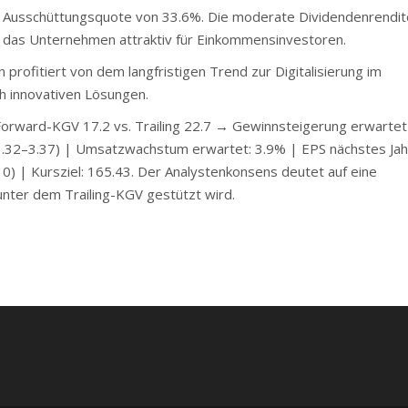
 Ausschüttungsquote von 33.6%. Die moderate Dividendenrendit
t das Unternehmen attraktiv für Einkommensinvestoren.
ofitiert von dem langfristigen Trend zur Digitalisierung im
 innovativen Lösungen.
rward-KGV 17.2 vs. Trailing 22.7 → Gewinnsteigerung erwartet
3.32–3.37) | Umsatzwachstum erwartet: 3.9% | EPS nächstes Jahr
: 0) | Kursziel: 165.43. Der Analystenkonsens deutet auf eine
nter dem Trailing-KGV gestützt wird.