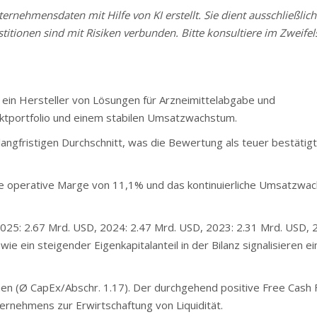
rnehmensdaten mit Hilfe von KI erstellt. Sie dient ausschließlich
stitionen sind mit Risiken verbunden. Bitte konsultiere im Zweifels
ein Hersteller von Lösungen für Arzneimittelabgabe und
uktportfolio und einem stabilen Umsatzwachstum.
ngfristigen Durchschnitt, was die Bewertung als teuer bestätig
 operative Marge von 11,1% und das kontinuierliche Umsatzwa
025: 2.67 Mrd. USD, 2024: 2.47 Mrd. USD, 2023: 2.31 Mrd. USD, 
 ein steigender Eigenkapitalanteil in der Bilanz signalisieren ei
en (Ø CapEx/Abschr. 1.17). Der durchgehend positive Free Cash 
ernehmens zur Erwirtschaftung von Liquidität.