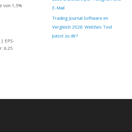
e von 1,5%
E-Mail
Trading Journal Software im
Vergleich 2026: Welches Tool
passt zu dir?
 | EPS-
: 6.25