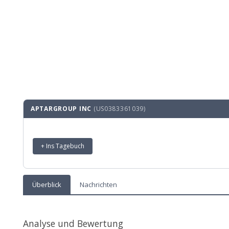
APTARGROUP INC
(US0383361039)
+ Ins Tagebuch
Überblick
Nachrichten
Analyse und Bewertung