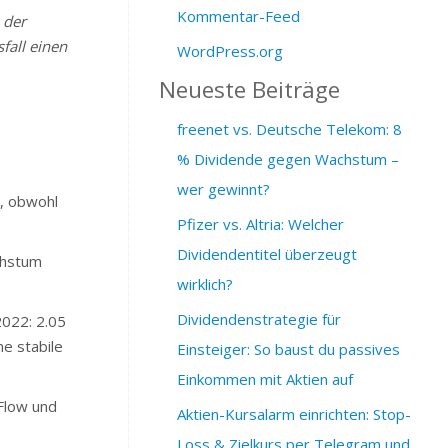
Kommentar-Feed
 der
fall einen
WordPress.org
Neueste Beiträge
freenet vs. Deutsche Telekom: 8
% Dividende gegen Wachstum –
wer gewinnt?
t, obwohl
Pfizer vs. Altria: Welcher
Dividendentitel überzeugt
chstum
wirklich?
Dividendenstrategie für
2022: 2.05
ne stabile
Einsteiger: So baust du passives
Einkommen mit Aktien auf
Flow und
Aktien-Kursalarm einrichten: Stop-
Loss & Zielkurs per Telegram und