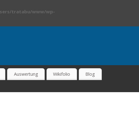
sers/tratabu/www/wp-
Auswertung
Wikifolio
Blog