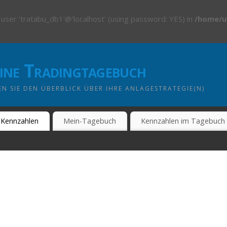
 user 'tratabu_db1'@'localhost' (using password: YES) in
/home/u
line Tradingtagebuch
N SIE DEN ÜBERBLICK ÜBER IHRE ANLAGESTRATEGIE(N)
Kennzahlen
Mein-Tagebuch
Kennzahlen im Tagebuch