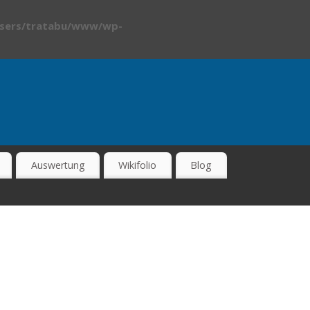
sers/tratabu/www/wp-
Auswertung
Wikifolio
Blog