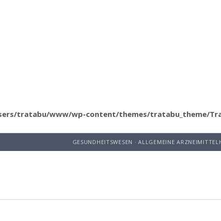
sers/tratabu/www/wp-content/themes/tratabu_theme/Tr
GESUNDHEITSWESEN · ALLGEMEINE ARZNEIMITTEL