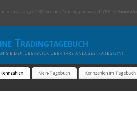
 user 'tratabu_db1'@'localhost' (using password: YES) in
/home/u
line Tradingtagebuch
N SIE DEN ÜBERBLICK ÜBER IHRE ANLAGESTRATEGIE(N)
Kennzahlen
Mein-Tagebuch
Kennzahlen im Tagebuch