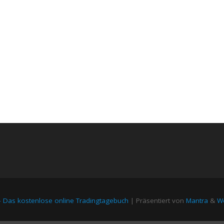
– Das kostenlose online Tradingtagebuch
| Präsentiert von
Mantra
&
Wo