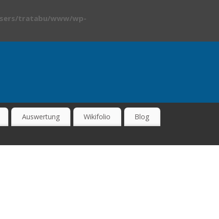
sers/tratabu/www/wp-
Auswertung
Wikifolio
Blog