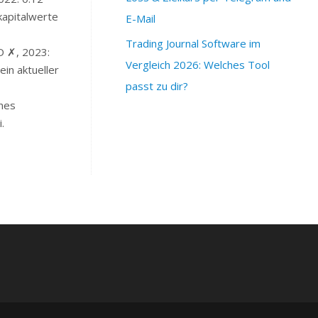
kapitalwerte
E-Mail
Trading Journal Software im
D ✗, 2023:
Vergleich 2026: Welches Tool
in aktueller
passt zu dir?
nes
.