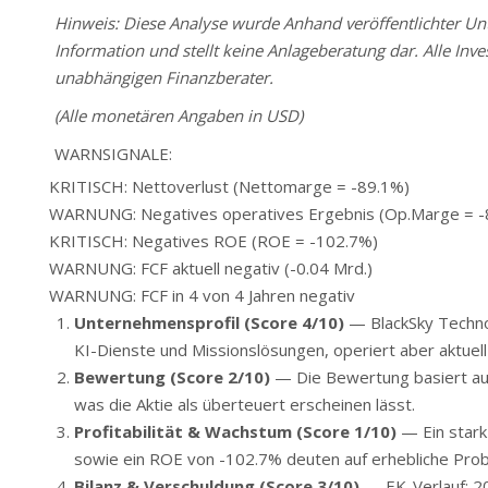
Hinweis: Diese Analyse wurde Anhand veröffentlichter Unte
Information und stellt keine Anlageberatung dar. Alle Inve
unabhängigen Finanzberater.
(Alle monetären Angaben in USD)
WARNSIGNALE:
KRITISCH: Nettoverlust (Nettomarge = -89.1%)
WARNUNG: Negatives operatives Ergebnis (Op.Marge = -
KRITISCH: Negatives ROE (ROE = -102.7%)
WARNUNG: FCF aktuell negativ (-0.04 Mrd.)
WARNUNG: FCF in 4 von 4 Jahren negativ
Unternehmensprofil (Score 4/10)
— BlackSky Technol
KI-Dienste und Missionslösungen, operiert aber aktuell 
Bewertung (Score 2/10)
— Die Bewertung basiert au
was die Aktie als überteuert erscheinen lässt.
Profitabilität & Wachstum (Score 1/10)
— Ein stark
sowie ein ROE von -102.7% deuten auf erhebliche Prob
Bilanz & Verschuldung (Score 3/10)
— EK-Verlauf: 20