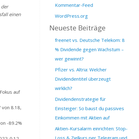
Kommentar-Feed
 der
fall einen
WordPress.org
Neueste Beiträge
freenet vs. Deutsche Telekom: 8
% Dividende gegen Wachstum –
wer gewinnt?
Pfizer vs. Altria: Welcher
Dividendentitel überzeugt
wirklich?
Fokus auf
Dividendenstrategie für
 von 8.18,
Einsteiger: So baust du passives
Einkommen mit Aktien auf
von -89.2%
Aktien-Kursalarm einrichten: Stop-
Loss & Zielkurs per Telegram und
022: 0.12