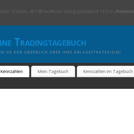
 user 'tratabu_db1'@'localhost' (using password: YES) in
/home/u
line Tradingtagebuch
N SIE DEN ÜBERBLICK ÜBER IHRE ANLAGESTRATEGIE(N)
Kennzahlen
Mein-Tagebuch
Kennzahlen im Tagebuch