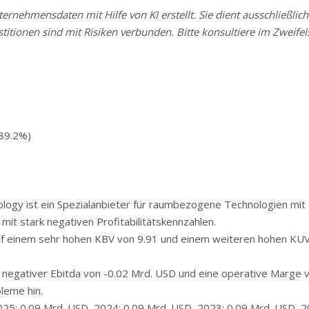
rnehmensdaten mit Hilfe von KI erstellt. Sie dient ausschließlich
stitionen sind mit Risiken verbunden. Bitte konsultiere im Zweifels
89.2%)
ogy ist ein Spezialanbieter für raumbezogene Technologien mit 
mit stark negativen Profitabilitätskennzahlen.
f einem sehr hohen KBV von 9.91 und einem weiteren hohen KUV
 negativer Ebitda von -0.02 Mrd. USD und eine operative Marge 
leme hin.
25: 0.09 Mrd. USD, 2024: 0.09 Mrd. USD, 2023: 0.09 Mrd. USD, 2