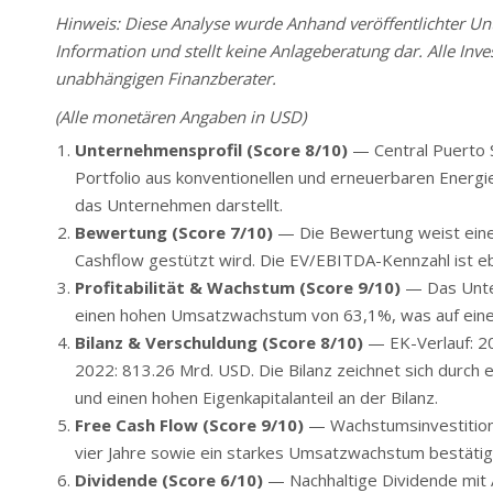
Hinweis: Diese Analyse wurde Anhand veröffentlichter Unte
Information und stellt keine Anlageberatung dar. Alle Inve
unabhängigen Finanzberater.
(Alle monetären Angaben in USD)
Unternehmensprofil (Score 8/10)
— Central Puerto S.
Portfolio aus konventionellen und erneuerbaren Energie
das Unternehmen darstellt.
Bewertung (Score 7/10)
— Die Bewertung weist einen 
Cashflow gestützt wird. Die EV/EBITDA-Kennzahl ist ebe
Profitabilität & Wachstum (Score 9/10)
— Das Unte
einen hohen Umsatzwachstum von 63,1%, was auf eine s
Bilanz & Verschuldung (Score 8/10)
— EK-Verlauf: 2
2022: 813.26 Mrd. USD. Die Bilanz zeichnet sich durch
und einen hohen Eigenkapitalanteil an der Bilanz.
Free Cash Flow (Score 9/10)
— Wachstumsinvestitione
vier Jahre sowie ein starkes Umsatzwachstum bestätige
Dividende (Score 6/10)
— Nachhaltige Dividende mit A