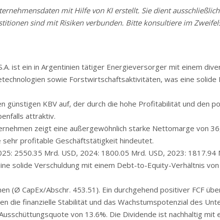
rnehmensdaten mit Hilfe von KI erstellt. Sie dient ausschließlich
stitionen sind mit Risiken verbunden. Bitte konsultiere im Zweifels
A. ist ein in Argentinien tätiger Energieversorger mit einem diver
technologien sowie Forstwirtschaftsaktivitäten, was eine solide 
günstigen KBV auf, der durch die hohe Profitabilität und den po
nfalls attraktiv.
rnehmen zeigt eine außergewöhnlich starke Nettomarge von 36
ehr profitable Geschäftstätigkeit hindeutet.
025: 2550.35 Mrd. USD, 2024: 1800.05 Mrd. USD, 2023: 1817.94 
 eine solide Verschuldung mit einem Debt-to-Equity-Verhältnis vo
n (Ø CapEx/Abschr. 453.51). Ein durchgehend positiver FCF über
n die finanzielle Stabilität und das Wachstumspotenzial des Un
usschüttungsquote von 13.6%. Die Dividende ist nachhaltig mit e