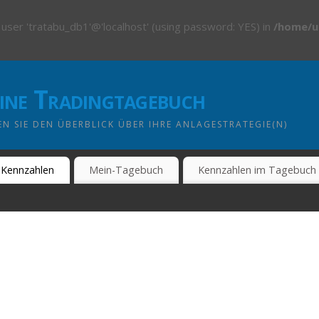
 user 'tratabu_db1'@'localhost' (using password: YES) in
/home/u
line Tradingtagebuch
N SIE DEN ÜBERBLICK ÜBER IHRE ANLAGESTRATEGIE(N)
Kennzahlen
Mein-Tagebuch
Kennzahlen im Tagebuch