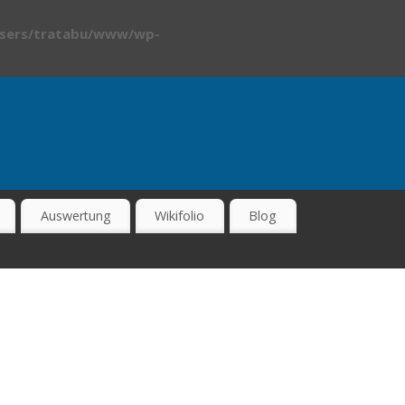
sers/tratabu/www/wp-
Auswertung
Wikifolio
Blog