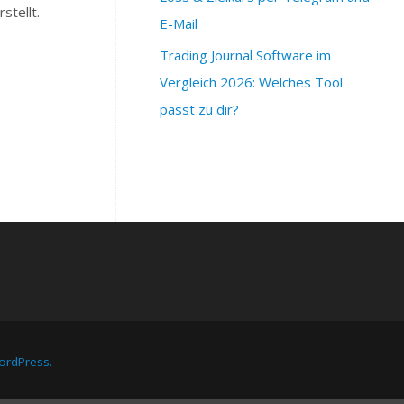
stellt.
E-Mail
Trading Journal Software im
Vergleich 2026: Welches Tool
passt zu dir?
rdPress.