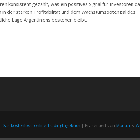
n konsistent gezahlt, was ein positives Signal für Investoren dar
 in der starken Profitabilität und dem Wachstumspotenzial des
liche Lage Argentiniens bestehen bleibt.
– Das kostenlose online Tradingtagebuch
| Präsentiert von
Mantra
&
Wo