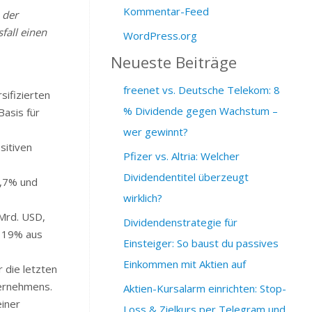
Kommentar-Feed
 der
fall einen
WordPress.org
Neueste Beiträge
freenet vs. Deutsche Telekom: 8
sifizierten
% Dividende gegen Wachstum –
Basis für
wer gewinnt?
sitiven
Pfizer vs. Altria: Welcher
Dividendentitel überzeugt
,7% und
wirklich?
Mrd. USD,
Dividendenstrategie für
n 19% aus
Einsteiger: So baust du passives
Einkommen mit Aktien auf
 die letzten
ternehmens.
Aktien-Kursalarm einrichten: Stop-
iner
Loss & Zielkurs per Telegram und