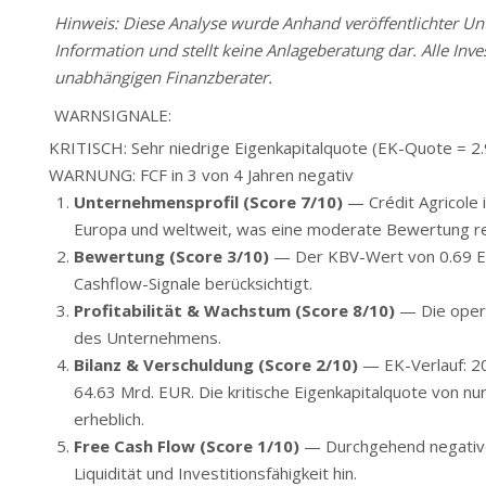
Hinweis: Diese Analyse wurde Anhand veröffentlichter Unte
Information und stellt keine Anlageberatung dar. Alle Inve
unabhängigen Finanzberater.
WARNSIGNALE:
KRITISCH: Sehr niedrige Eigenkapitalquote (EK-Quote = 2
WARNUNG: FCF in 3 von 4 Jahren negativ
Unternehmensprofil (Score 7/10)
— Crédit Agricole i
Europa und weltweit, was eine moderate Bewertung rec
Bewertung (Score 3/10)
— Der KBV-Wert von 0.69 EU
Cashflow-Signale berücksichtigt.
Profitabilität & Wachstum (Score 8/10)
— Die opera
des Unternehmens.
Bilanz & Verschuldung (Score 2/10)
— EK-Verlauf: 20
64.63 Mrd. EUR. Die kritische Eigenkapitalquote von n
erheblich.
Free Cash Flow (Score 1/10)
— Durchgehend negative 
Liquidität und Investitionsfähigkeit hin.