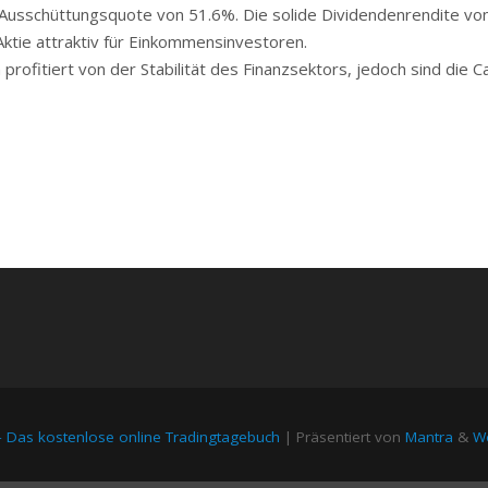
Ausschüttungsquote von 51.6%. Die solide Dividendenrendite vo
Aktie attraktiv für Einkommensinvestoren.
fitiert von der Stabilität des Finanzsektors, jedoch sind die C
– Das kostenlose online Tradingtagebuch
| Präsentiert von
Mantra
&
Wo