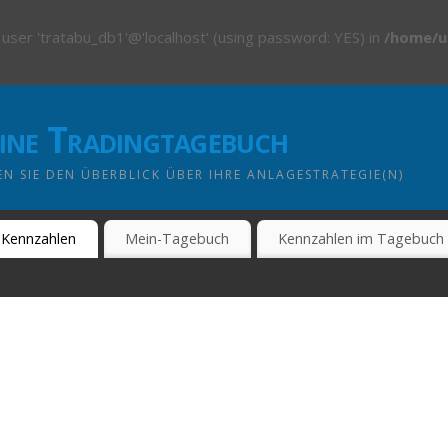
 user 'tratabu_db1'@'localhost' (using password: YES) in
/home/u
line Tradingtagebuch
N SIE DEN ÜBERBLICK ÜBER IHRE ANLAGESTRATEGIE(N)
Kennzahlen
Mein-Tagebuch
Kennzahlen im Tagebuch