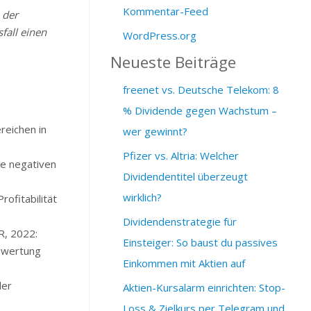
Kommentar-Feed
 der
fall einen
WordPress.org
Neueste Beiträge
freenet vs. Deutsche Telekom: 8
% Dividende gegen Wachstum –
reichen in
wer gewinnt?
Pfizer vs. Altria: Welcher
e negativen
Dividendentitel überzeugt
wirklich?
ofitabilität
Dividendenstrategie für
R, 2022:
Einsteiger: So baust du passives
bewertung
Einkommen mit Aktien auf
der
Aktien-Kursalarm einrichten: Stop-
Loss & Zielkurs per Telegram und