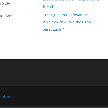
n 6.2%
E-Mail
Trading Journal Software im
ashflow-
Vergleich 2026: Welches Tool
passt zu dir?
rdPress.