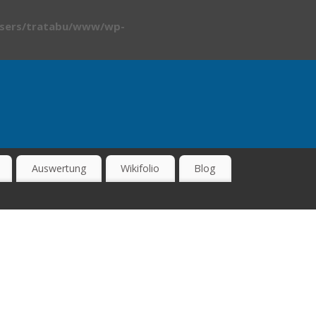
sers/tratabu/www/wp-
Auswertung
Wikifolio
Blog