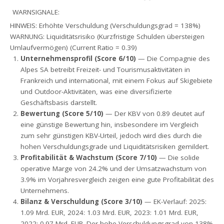
WARNSIGNALE:
HINWEIS: Erhöhte Verschuldung (Verschuldungsgrad = 138%)
WARNUNG: Liquiditätsrisiko (Kurzfristige Schulden übersteigen
Umlaufvermögen) (Current Ratio = 0.39)
Unternehmensprofil (Score 6/10)
— Die Compagnie des
Alpes SA betreibt Freizeit- und Tourismusaktivitäten in
Frankreich und international, mit einem Fokus auf Skigebiete
und Outdoor-Aktivitäten, was eine diversifizierte
Geschäftsbasis darstellt.
Bewertung (Score 5/10)
— Der KBV von 0.89 deutet auf
eine günstige Bewertung hin, insbesondere im Vergleich
zum sehr günstigen KBV-Urteil, jedoch wird dies durch die
hohen Verschuldungsgrade und Liquiditätsrisiken gemildert.
Profitabilität & Wachstum (Score 7/10)
— Die solide
operative Marge von 24.2% und der Umsatzwachstum von
3.9% im Vorjahresvergleich zeigen eine gute Profitabilität des
Unternehmens.
Bilanz & Verschuldung (Score 3/10)
— EK-Verlauf: 2025:
1.09 Mrd. EUR, 2024: 1.03 Mrd. EUR, 2023: 1.01 Mrd. EUR,
2022: 0.97 Mrd. EUR. Der hohe Verschuldungsgrad von 138%