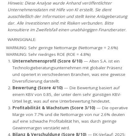
Hinweis: Diese Analyse wurde Anhand veröffentlichter
Unternehmensdaten mit Hilfe von KI erstellt. Sie dient
ausschließlich der Information und stellt keine Anlageberatung
dar. Alle Investitionen sind mit Risiken verbunden. Bitte
konsultiere im Zweifelsfall einen unabhängigen Finanzberater.
WARNSIGNALE:
WARNUNG: Sehr geringe Nettomarge (Nettomarge = 2.6%)
WARNUNG: Sehr niedriges ROE (ROE = 4.8%)
Unternehmensprofil (Score 6/10)
— Alten S.A. ist ein
Technologieberatungsunternehmen mit globaler Präsenz
und operiert in verschiedenen Branchen, was eine gewisse
Diversifizierung darstellt.
Bewertung (Score 4/10)
— Die Bewertung basiert auf
einem KBV von 0.85, der unter dem sehr günstigen KBV-
Urteil liegt, was auf eine Unterbewertung hindeutet.
Profitabilität & Wachstum (Score 3/10)
— Die operative
Marge von 7.7% und die Nettomarge von nur 2.6% deuten
auf eine schwache Profitabilität hin, was durch geringe
Gewinnmargen verstärkt wird.
Bilanz & Verschuldung (Score 8/10)
— EK-Verlauf: 2025: