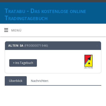
Tratabu - Das kostenlose online
Tradingtagebuch
DOKUMENTIEREN SIE IHRE TRANSAKTIONEN UND BEHALTEN SIE
DEN ÜBERBLICK ÜBER IHRE ANLAGESTRATEGIE(N)
MENÜ
ALTEN SA
(FR0000071946)
·
+ Ins Tagebuch
Überblick
Nachrichten