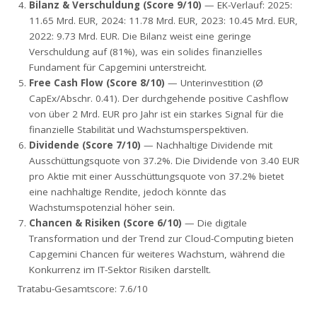
Bilanz & Verschuldung (Score 9/10)
— EK-Verlauf: 2025:
11.65 Mrd. EUR, 2024: 11.78 Mrd. EUR, 2023: 10.45 Mrd. EUR,
2022: 9.73 Mrd. EUR. Die Bilanz weist eine geringe
Verschuldung auf (81%), was ein solides finanzielles
Fundament für Capgemini unterstreicht.
Free Cash Flow (Score 8/10)
— Unterinvestition (Ø
CapEx/Abschr. 0.41). Der durchgehende positive Cashflow
von über 2 Mrd. EUR pro Jahr ist ein starkes Signal für die
finanzielle Stabilität und Wachstumsperspektiven.
Dividende (Score 7/10)
— Nachhaltige Dividende mit
Ausschüttungsquote von 37.2%. Die Dividende von 3.40 EUR
pro Aktie mit einer Ausschüttungsquote von 37.2% bietet
eine nachhaltige Rendite, jedoch könnte das
Wachstumspotenzial höher sein.
Chancen & Risiken (Score 6/10)
— Die digitale
Transformation und der Trend zur Cloud-Computing bieten
Capgemini Chancen für weiteres Wachstum, während die
Konkurrenz im IT-Sektor Risiken darstellt.
Tratabu-Gesamtscore: 7.6/10