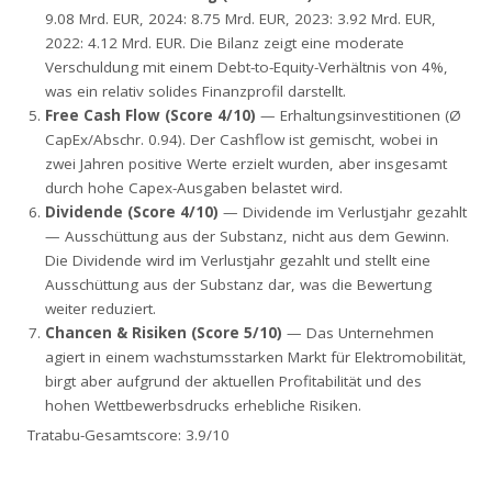
9.08 Mrd. EUR, 2024: 8.75 Mrd. EUR, 2023: 3.92 Mrd. EUR,
2022: 4.12 Mrd. EUR. Die Bilanz zeigt eine moderate
Verschuldung mit einem Debt-to-Equity-Verhältnis von 4%,
was ein relativ solides Finanzprofil darstellt.
Free Cash Flow (Score 4/10)
— Erhaltungsinvestitionen (Ø
CapEx/Abschr. 0.94). Der Cashflow ist gemischt, wobei in
zwei Jahren positive Werte erzielt wurden, aber insgesamt
durch hohe Capex-Ausgaben belastet wird.
Dividende (Score 4/10)
— Dividende im Verlustjahr gezahlt
— Ausschüttung aus der Substanz, nicht aus dem Gewinn.
Die Dividende wird im Verlustjahr gezahlt und stellt eine
Ausschüttung aus der Substanz dar, was die Bewertung
weiter reduziert.
Chancen & Risiken (Score 5/10)
— Das Unternehmen
agiert in einem wachstumsstarken Markt für Elektromobilität,
birgt aber aufgrund der aktuellen Profitabilität und des
hohen Wettbewerbsdrucks erhebliche Risiken.
Tratabu-Gesamtscore: 3.9/10