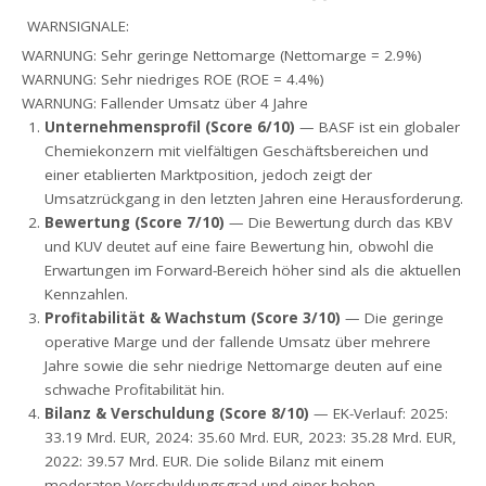
WARNSIGNALE:
WARNUNG: Sehr geringe Nettomarge (Nettomarge = 2.9%)
WARNUNG: Sehr niedriges ROE (ROE = 4.4%)
WARNUNG: Fallender Umsatz über 4 Jahre
Unternehmensprofil (Score 6/10)
— BASF ist ein globaler
Chemiekonzern mit vielfältigen Geschäftsbereichen und
einer etablierten Marktposition, jedoch zeigt der
Umsatzrückgang in den letzten Jahren eine Herausforderung.
Bewertung (Score 7/10)
— Die Bewertung durch das KBV
und KUV deutet auf eine faire Bewertung hin, obwohl die
Erwartungen im Forward-Bereich höher sind als die aktuellen
Kennzahlen.
Profitabilität & Wachstum (Score 3/10)
— Die geringe
operative Marge und der fallende Umsatz über mehrere
Jahre sowie die sehr niedrige Nettomarge deuten auf eine
schwache Profitabilität hin.
Bilanz & Verschuldung (Score 8/10)
— EK-Verlauf: 2025:
33.19 Mrd. EUR, 2024: 35.60 Mrd. EUR, 2023: 35.28 Mrd. EUR,
2022: 39.57 Mrd. EUR. Die solide Bilanz mit einem
moderaten Verschuldungsgrad und einer hohen