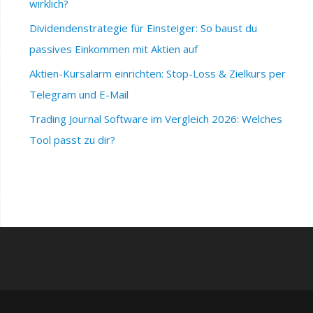
wirklich?
Dividendenstrategie für Einsteiger: So baust du
passives Einkommen mit Aktien auf
Aktien-Kursalarm einrichten: Stop-Loss & Zielkurs per
Telegram und E-Mail
Trading Journal Software im Vergleich 2026: Welches
Tool passt zu dir?