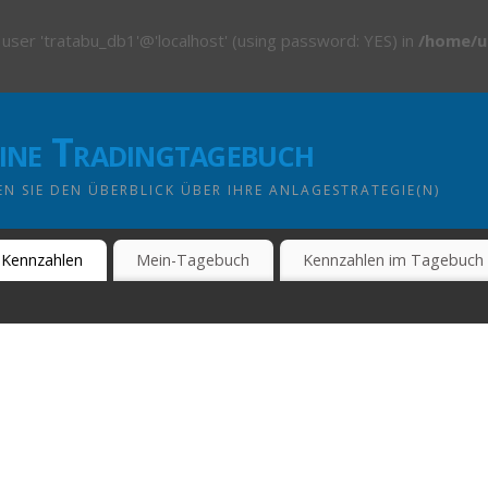
 user 'tratabu_db1'@'localhost' (using password: YES) in
/home/u
line Tradingtagebuch
N SIE DEN ÜBERBLICK ÜBER IHRE ANLAGESTRATEGIE(N)
Kennzahlen
Mein-Tagebuch
Kennzahlen im Tagebuch