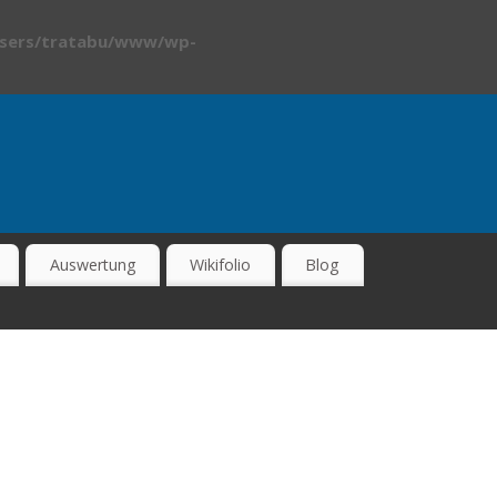
sers/tratabu/www/wp-
Auswertung
Wikifolio
Blog