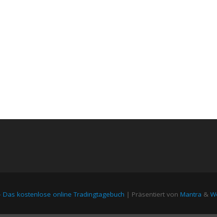
– Das kostenlose online Tradingtagebuch
| Präsentiert von
Mantra
&
Wo