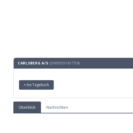
CARLSBERG A/S
(DK0010181759)
+ Ins Tagebuch
Überblick
Nachrichten