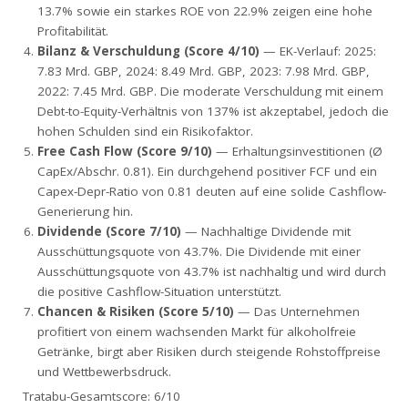
13.7% sowie ein starkes ROE von 22.9% zeigen eine hohe
Profitabilität.
Bilanz & Verschuldung (Score 4/10)
— EK-Verlauf: 2025:
7.83 Mrd. GBP, 2024: 8.49 Mrd. GBP, 2023: 7.98 Mrd. GBP,
2022: 7.45 Mrd. GBP. Die moderate Verschuldung mit einem
Debt-to-Equity-Verhältnis von 137% ist akzeptabel, jedoch die
hohen Schulden sind ein Risikofaktor.
Free Cash Flow (Score 9/10)
— Erhaltungsinvestitionen (Ø
CapEx/Abschr. 0.81). Ein durchgehend positiver FCF und ein
Capex-Depr-Ratio von 0.81 deuten auf eine solide Cashflow-
Generierung hin.
Dividende (Score 7/10)
— Nachhaltige Dividende mit
Ausschüttungsquote von 43.7%. Die Dividende mit einer
Ausschüttungsquote von 43.7% ist nachhaltig und wird durch
die positive Cashflow-Situation unterstützt.
Chancen & Risiken (Score 5/10)
— Das Unternehmen
profitiert von einem wachsenden Markt für alkoholfreie
Getränke, birgt aber Risiken durch steigende Rohstoffpreise
und Wettbewerbsdruck.
Tratabu-Gesamtscore: 6/10