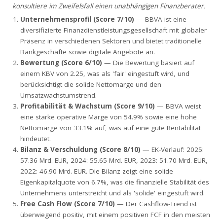
konsultiere im Zweifelsfall einen unabhängigen Finanzberater.
Unternehmensprofil (Score 7/10)
— BBVA ist eine
diversifizierte Finanzdienstleistungsgesellschaft mit globaler
Präsenz in verschiedenen Sektoren und bietet traditionelle
Bankgeschäfte sowie digitale Angebote an.
Bewertung (Score 6/10)
— Die Bewertung basiert auf
einem KBV von 2.25, was als 'fair' eingestuft wird, und
berücksichtigt die solide Nettomarge und den
Umsatzwachstumstrend.
Profitabilität & Wachstum (Score 9/10)
— BBVA weist
eine starke operative Marge von 54.9% sowie eine hohe
Nettomarge von 33.1% auf, was auf eine gute Rentabilität
hindeutet.
Bilanz & Verschuldung (Score 8/10)
— EK-Verlauf: 2025:
57.36 Mrd. EUR, 2024: 55.65 Mrd. EUR, 2023: 51.70 Mrd. EUR,
2022: 46.90 Mrd. EUR. Die Bilanz zeigt eine solide
Eigenkapitalquote von 6.7%, was die finanzielle Stabilität des
Unternehmens unterstreicht und als 'solide' eingestuft wird.
Free Cash Flow (Score 7/10)
— Der Cashflow-Trend ist
überwiegend positiv, mit einem positiven FCF in den meisten