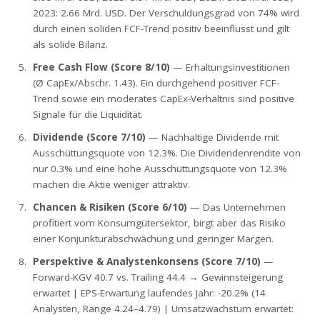
2023: 2.66 Mrd. USD. Der Verschuldungsgrad von 74% wird
durch einen soliden FCF-Trend positiv beeinflusst und gilt
als solide Bilanz.
Free Cash Flow (Score 8/10)
— Erhaltungsinvestitionen
(Ø CapEx/Abschr. 1.43). Ein durchgehend positiver FCF-
Trend sowie ein moderates CapEx-Verhältnis sind positive
Signale für die Liquidität.
Dividende (Score 7/10)
— Nachhaltige Dividende mit
Ausschüttungsquote von 12.3%. Die Dividendenrendite von
nur 0.3% und eine hohe Ausschüttungsquote von 12.3%
machen die Aktie weniger attraktiv.
Chancen & Risiken (Score 6/10)
— Das Unternehmen
profitiert vom Konsumgütersektor, birgt aber das Risiko
einer Konjunkturabschwächung und geringer Margen.
Perspektive & Analystenkonsens (Score 7/10)
—
Forward-KGV 40.7 vs. Trailing 44.4 → Gewinnsteigerung
erwartet | EPS-Erwartung laufendes Jahr: -20.2% (14
Analysten, Range 4.24–4.79) | Umsatzwachstum erwartet: