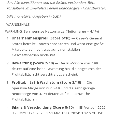
dar. Alle Investitionen sind mit Risiken verbunden. Bitte
konsultiere im Zweifelsfall einen unabhängigen Finanzberater.
(Alle monetären Angaben in USD)
WARNSIGNALE:
WARNUNG: Sehr geringe Nettomarge (Nettomarge = 4.1%)
Unternehmensprofil (Score 6/10)
— Casey’s General
Stores betreibt Convenience-Stores und weist eine große
Mitarbeiterzahl auf, was auf einen stabilen
Geschäftsbetrieb hindeutet.
Bewertung (Score 2/10)
— Der KBV-Score von 7.99
deutet auf eine hohe Bewertung hin, die angesichts der
Profitabilität nicht gerechtfertigt erscheint.
Profitabilität & Wachstum (Score 3/10)
— Die
operative Marge von nur 5.4% und die sehr geringe
Nettomarge von 4.1% deuten auf eine schwache
Profitabilität hin.
Bilanz & Verschuldung (Score 8/10)
— EK-Verlauf: 2026:
3.95 Mrd. USD, 2025: 3.51 Mrd. USD, 2024: 3.02 Mrd. USD,