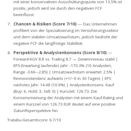
mit einer konservativen Ausschüttungsquote von 13.5% ist
positiv, jedoch wird sie durch den negativen FCF
beeinflusst.
Chancen & Risiken (Score 7/10)
— Das Unternehmen
profitiert von der Spezialisierung im Versicherungssektor
und dem stabilen Umsatzwachstum, jedoch bedroht der
negative FCF die langfristige Stabilität.
Perspektive & Analystenkonsens (Score 8/10)
—
Forward-KGV 8.8 vs. Trailing 8.7 → Gewinnniveau stabil |
EPS-Erwartung laufendes Jahr: -170.3% (10 Analysten,
Range -3.66–-2.85) | Umsatzwachstum erwartet: 2.5% |
Revisionstendenz aufwärts (+1/−0 in 30 Tagen) | EPS
nächstes Jahr: 14.48 (10.9%) | Analystenkonsens: Kauf
(Buy: 6, Hold: 3, Sell: 0) | Kursziel: 126.73. Die
Konsensmeinung der Analysten mit einem Kauf-Rating und
einem Kursziel von 126.73 EUR deutet auf eine positive
Zukunftsperspektive hin.
Tratabu-Gesamtscore: 6.7/10