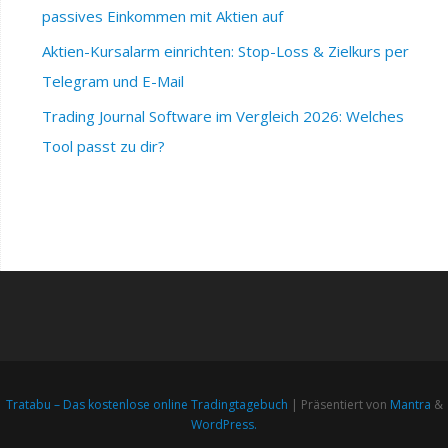
passives Einkommen mit Aktien auf
Aktien-Kursalarm einrichten: Stop-Loss & Zielkurs per
Telegram und E-Mail
Trading Journal Software im Vergleich 2026: Welches
Tool passt zu dir?
Tratabu – Das kostenlose online Tradingtagebuch
| Präsentiert von
Mantra
&
WordPress.