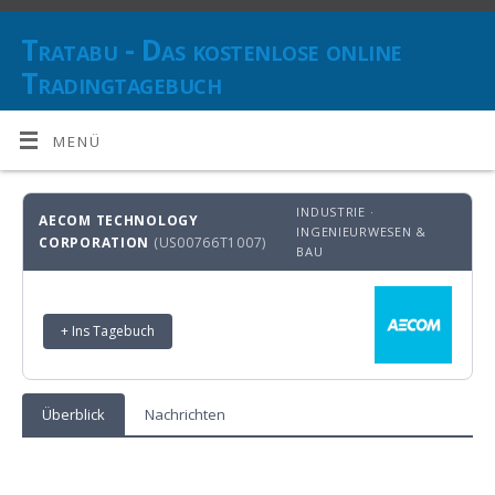
Tratabu - Das kostenlose online
Tradingtagebuch
DOKUMENTIEREN SIE IHRE TRANSAKTIONEN UND BEHALTEN SIE
DEN ÜBERBLICK ÜBER IHRE ANLAGESTRATEGIE(N)
MENÜ
INDUSTRIE ·
AECOM TECHNOLOGY
INGENIEURWESEN &
CORPORATION
(US00766T1007)
BAU
+ Ins Tagebuch
Überblick
Nachrichten