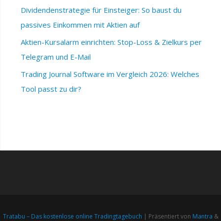
Dividendenstrategie für Einsteiger: So baust du
passives Einkommen mit Aktien auf
Aktien-Kursalarm einrichten: Stop-Loss & Zielkurs per
Telegram und E-Mail
Trading Journal Software im Vergleich 2026: Welches
Tool passt zu dir?
Tratabu – Das kostenlose online Tradingtagebuch
| Präsentiert von
Mantra
&