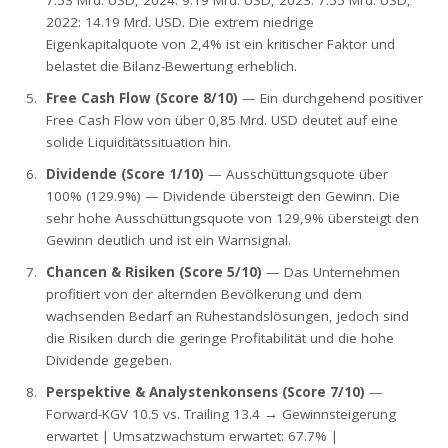
7.53 Mrd. USD, 2024: 9.19 Mrd. USD, 2023: 7.55 Mrd. USD,
2022: 14.19 Mrd. USD. Die extrem niedrige
Eigenkapitalquote von 2,4% ist ein kritischer Faktor und
belastet die Bilanz-Bewertung erheblich.
Free Cash Flow (Score 8/10)
— Ein durchgehend positiver
Free Cash Flow von über 0,85 Mrd. USD deutet auf eine
solide Liquiditätssituation hin.
Dividende (Score 1/10)
— Ausschüttungsquote über
100% (129.9%) — Dividende übersteigt den Gewinn. Die
sehr hohe Ausschüttungsquote von 129,9% übersteigt den
Gewinn deutlich und ist ein Warnsignal.
Chancen & Risiken (Score 5/10)
— Das Unternehmen
profitiert von der alternden Bevölkerung und dem
wachsenden Bedarf an Ruhestandslösungen, jedoch sind
die Risiken durch die geringe Profitabilität und die hohe
Dividende gegeben.
Perspektive & Analystenkonsens (Score 7/10)
—
Forward-KGV 10.5 vs. Trailing 13.4 → Gewinnsteigerung
erwartet | Umsatzwachstum erwartet: 67.7% |