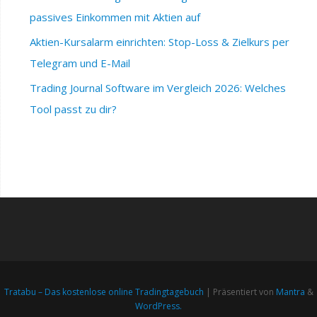
passives Einkommen mit Aktien auf
Aktien-Kursalarm einrichten: Stop-Loss & Zielkurs per
Telegram und E-Mail
Trading Journal Software im Vergleich 2026: Welches
Tool passt zu dir?
Tratabu – Das kostenlose online Tradingtagebuch
| Präsentiert von
Mantra
&
WordPress.