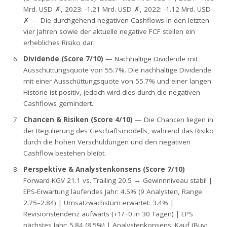
Mrd. USD ✗, 2023: -1.21 Mrd. USD ✗, 2022: -1.12 Mrd. USD
✗ — Die durchgehend negativen Cashflows in den letzten
vier Jahren sowie der aktuelle negative FCF stellen ein
erhebliches Risiko dar.
Dividende (Score 7/10)
— Nachhaltige Dividende mit
Ausschüttungsquote von 55.7%. Die nachhaltige Dividende
mit einer Ausschüttungsquote von 55.7% und einer langen
Historie ist positiv, jedoch wird dies durch die negativen
Cashflows gemindert.
Chancen & Risiken (Score 4/10)
— Die Chancen liegen in
der Regulierung des Geschäftsmodells, während das Risiko
durch die hohen Verschuldungen und den negativen
Cashflow bestehen bleibt.
Perspektive & Analystenkonsens (Score 7/10)
—
Forward-KGV 21.1 vs. Trailing 20.5 → Gewinnniveau stabil |
EPS-Erwartung laufendes Jahr: 4.5% (9 Analysten, Range
2.75–2.84) | Umsatzwachstum erwartet: 3.4% |
Revisionstendenz aufwärts (+1/−0 in 30 Tagen) | EPS
nächstes Jahr: 5.84 (8.5%) | Analystenkonsens: Kauf (Buy: