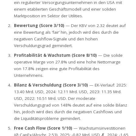
ein regulierter Versorgungsunternehmen in den USA mit
einem etablierten Geschäftsmodell und einer soliden
Marktposition im Sektor der Utilities.
Bewertung (Score 3/10)
— Der KBV von 2.32 deutet auf
eine Bewertung als ‘fair’ hin, jedoch wird dies durch die
negativen Cashflow-Signale und den hohen
Verschuldungsgrad gemindert.
Profitabilität & Wachstum (Score 8/10)
— Die solide
operative Marge von 27.8% und eine hohe Nettomarge
von 17.8% zeigen eine gute Profitabilität des
Unternehmens.
Bilanz & Verschuldung (Score 3/10)
— EK-Verlauf: 2025:
13.40 Mrd. USD, 2024: 12.11 Mrd. USD, 2023: 11.35 Mrd.
USD, 2022: 10.51 Mrd. USD. Der moderate
Verschuldungsgrad von 148% deutet auf eine solide Bilanz
hin, jedoch wird dies durch die negativen Cashflows und
die Liquiditätsprobleme gemindert.
Free Cash Flow (Score 1/10)
— Wachstumsinvestitionen
(Ø CapEx/Abschr. 2.53). 2025: -0.82 Mrd. USD ✗, 2024: -1.65