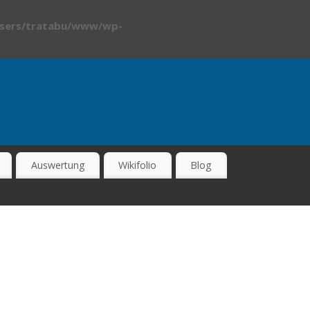
sers/tratabu/www/wp-
Auswertung
Wikifolio
Blog