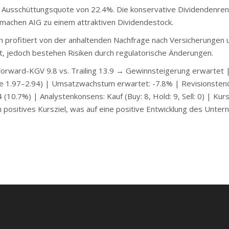
 Ausschüttungsquote von 22.4%. Die konservative Dividendenren
machen AIG zu einem attraktiven Dividendestock.
rofitiert von der anhaltenden Nachfrage nach Versicherungen 
, jedoch bestehen Risiken durch regulatorische Änderungen.
rward-KGV 9.8 vs. Trailing 13.9 → Gewinnsteigerung erwartet 
ge 1.97–2.94) | Umsatzwachstum erwartet: -7.8% | Revisionste
(10.7%) | Analystenkonsens: Kauf (Buy: 8, Hold: 9, Sell: 0) | Kursz
 positives Kursziel, was auf eine positive Entwicklung des Unte