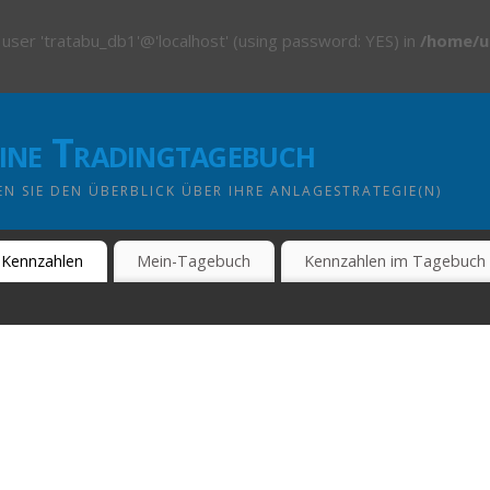
 user 'tratabu_db1'@'localhost' (using password: YES) in
/home/u
line Tradingtagebuch
N SIE DEN ÜBERBLICK ÜBER IHRE ANLAGESTRATEGIE(N)
Kennzahlen
Mein-Tagebuch
Kennzahlen im Tagebuch