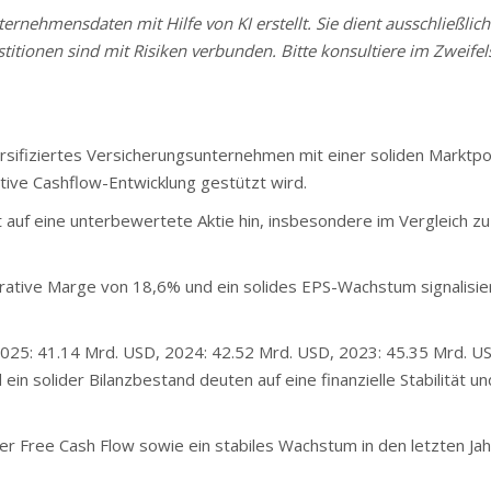
rnehmensdaten mit Hilfe von KI erstellt. Sie dient ausschließlich
stitionen sind mit Risiken verbunden. Bitte konsultiere im Zweifels
rsifiziertes Versicherungsunternehmen mit einer soliden Marktpo
tive Cashflow-Entwicklung gestützt wird.
uf eine unterbewertete Aktie hin, insbesondere im Vergleich zu
ative Marge von 18,6% und ein solides EPS-Wachstum signalisie
025: 41.14 Mrd. USD, 2024: 42.52 Mrd. USD, 2023: 45.35 Mrd. U
in solider Bilanzbestand deuten auf eine finanzielle Stabilität un
 Free Cash Flow sowie ein stabiles Wachstum in den letzten Ja