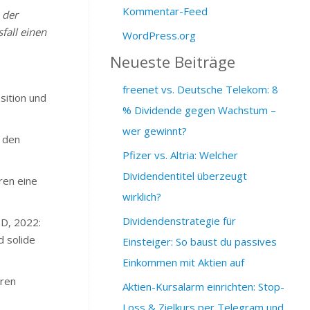
Kommentar-Feed
 der
fall einen
WordPress.org
Neueste Beiträge
freenet vs. Deutsche Telekom: 8
sition und
% Dividende gegen Wachstum –
wer gewinnt?
 den
Pfizer vs. Altria: Welcher
Dividendentitel überzeugt
ren eine
wirklich?
Dividendenstrategie für
SD, 2022:
d solide
Einsteiger: So baust du passives
Einkommen mit Aktien auf
hren
Aktien-Kursalarm einrichten: Stop-
Loss & Zielkurs per Telegram und