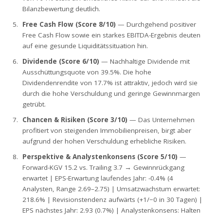
Bilanzbewertung deutlich.
Free Cash Flow (Score 8/10)
— Durchgehend positiver
Free Cash Flow sowie ein starkes EBITDA-Ergebnis deuten
auf eine gesunde Liquiditätssituation hin.
Dividende (Score 6/10)
— Nachhaltige Dividende mit
Ausschüttungsquote von 39.5%. Die hohe
Dividendenrendite von 17.7% ist attraktiv, jedoch wird sie
durch die hohe Verschuldung und geringe Gewinnmargen
getrübt.
Chancen & Risiken (Score 3/10)
— Das Unternehmen
profitiert von steigenden Immobilienpreisen, birgt aber
aufgrund der hohen Verschuldung erhebliche Risiken.
Perspektive & Analystenkonsens (Score 5/10)
—
Forward-KGV 15.2 vs. Trailing 3.7 → Gewinnrückgang
erwartet | EPS-Erwartung laufendes Jahr: -0.4% (4
Analysten, Range 2.69–2.75) | Umsatzwachstum erwartet:
218.6% | Revisionstendenz aufwärts (+1/−0 in 30 Tagen) |
EPS nächstes Jahr: 2.93 (0.7%) | Analystenkonsens: Halten