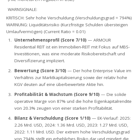
WARNSIGNALE:
KRITISCH: Sehr hohe Verschuldung (Verschuldungsgrad = 794%)
WARNUNG: Liquiditätsrisiko (Kurzfristige Schulden übersteigen
Umlaufvermögen) (Current Ratio = 0.01)
Unternehmensprofil (Score 7/10)
— ARMOUR
Residential REIT ist ein Immobilien-REIT mit Fokus auf MBS-
Investitionen, was eine moderate Risikobereitschaft und
Diversifizierung impliziert.
Bewertung (Score 3/10)
— Der hohe Enterprise Value im
Verhältnis zur Marktkapitalisierung sowie der relativ hohe
KGV deuten auf eine überbewertete Aktie hin.
Profitabilität & Wachstum (Score 9/10)
— Die solide
operative Marge von 87% und die hohe Eigenkapitalrendite
von 20.3% zeugen von einer starken Profitabilität.
Bilanz & Verschuldung (Score 1/10)
— EK-Verlauf: 2025:
2.26 Mrd. USD, 2024: 1.36 Mrd. USD, 2023: 1.27 Mrd. USD,
2022: 1.11 Mrd. USD. Der extrem hohe Verschuldungsgrad
von 794% stellt ein erhebliches Risiko dar und mindert die