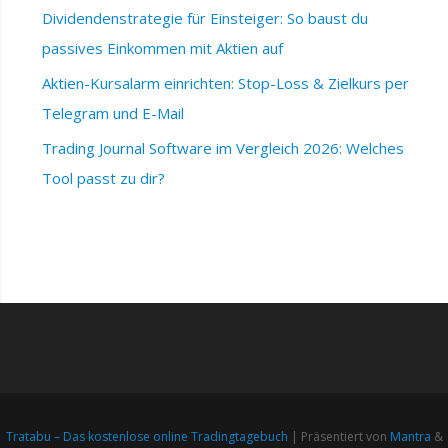
Dividendenstrategie für Einsteiger: So baust du
passives Einkommen mit Aktien auf
Aktien-Kursalarm einrichten: Stop-Loss & Zielkurs per
Telegram und E-Mail
Trading Journal Software im Vergleich 2026: Welches
Tool passt zu dir?
Tratabu – Das kostenlose online Tradingtagebuch
| Präsentiert von
Mantra
&