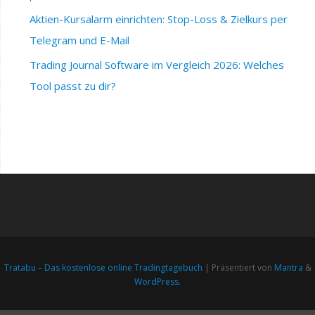
Aktien-Kursalarm einrichten: Stop-Loss & Zielkurs per
Telegram und E-Mail
Trading Journal Software im Vergleich 2026: Welches
Tool passt zu dir?
Tratabu – Das kostenlose online Tradingtagebuch
| Präsentiert von
Mantra
&
WordPress.