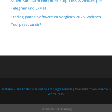
Aktien-Kursalarm einrichten: Stop-Loss & Zielkurs per
Telegram und E-Mail
Trading Journal Software im Vergleich 2026: Welches
Tool passt zu dir?
Tratabu – Das kostenlose online Tradingtagebuch
| Präsentiert von
Mantra
&
WordPress.
Datenschutzerklärung