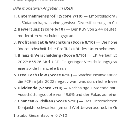
(Alle monetären Angaben in USD)
Unternehmensprofil (Score 7/10)
— Embotelladora An
in Südamerika, was eine gewisse Diversifizierung im Co
Bewertung (Score 6/10)
— Der KBV von 2.44 deutet auf
moderaten Verschuldungsgrad.
Profitabilität & Wachstum (Score 8/10)
— Die hohe 
überdurchschnittliche Profitabilität des Unternehmens.
Bilanz & Verschuldung (Score 8/10)
— EK-Verlauf: 20
2022: 855.26 Mrd. USD. Ein geringer Verschuldungsgrad 
eine solide finanzielle Basis.
Free Cash Flow (Score 6/10)
— Wachstumsinvestitione
die FCF im Jahr 2022 negativ war, was durch hohe Inves
Dividende (Score 7/10)
— Nachhaltige Dividende mit 
Ausschüttungsquote von 49.6% und der Fokus auf eine s
Chancen & Risiken (Score 5/10)
— Das Unternehmen pr
Konjunkturschwankungen und Wettbewerbsdruck im Ge
Tratabu-Gesamtscore: 6.7/10