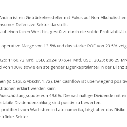
dina ist ein Getränkehersteller mit Fokus auf Non-Alkoholische
nsumer Defensive Sektor darstellt.
 einen fairen Wert hin, gestützt durch die solide Profitabilität
operative Marge von 13.5% und das starke ROE von 23.5% zeig
25: 1160.72 Mrd. USD, 2024: 976.41 Mrd. USD, 2023: 886.29 Mr
von 100% sowie ein steigender Eigenkapitalanteil in der Bilanz s
n (Ø CapEx/Abschr. 1.72). Der Cashflow ist überwiegend positi
titionen erklärt werden kann.
Ausschüttungsquote von 49.6%. Die nachhaltige Dividende mit ei
tabile Dividendenzahlung sind positiv zu bewerten.
ofitiert vom Wachstum in Lateinamerika, birgt aber das Risiko
tränke-Sektor.