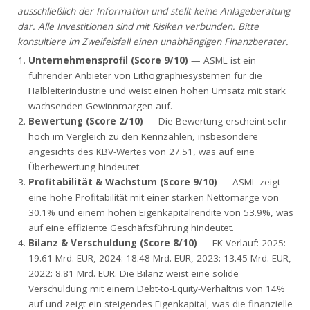
ausschließlich der Information und stellt keine Anlageberatung
dar. Alle Investitionen sind mit Risiken verbunden. Bitte
konsultiere im Zweifelsfall einen unabhängigen Finanzberater.
Unternehmensprofil (Score 9/10)
— ASML ist ein
führender Anbieter von Lithographiesystemen für die
Halbleiterindustrie und weist einen hohen Umsatz mit stark
wachsenden Gewinnmargen auf.
Bewertung (Score 2/10)
— Die Bewertung erscheint sehr
hoch im Vergleich zu den Kennzahlen, insbesondere
angesichts des KBV-Wertes von 27.51, was auf eine
Überbewertung hindeutet.
Profitabilität & Wachstum (Score 9/10)
— ASML zeigt
eine hohe Profitabilität mit einer starken Nettomarge von
30.1% und einem hohen Eigenkapitalrendite von 53.9%, was
auf eine effiziente Geschäftsführung hindeutet.
Bilanz & Verschuldung (Score 8/10)
— EK-Verlauf: 2025:
19.61 Mrd. EUR, 2024: 18.48 Mrd. EUR, 2023: 13.45 Mrd. EUR,
2022: 8.81 Mrd. EUR. Die Bilanz weist eine solide
Verschuldung mit einem Debt-to-Equity-Verhältnis von 14%
auf und zeigt ein steigendes Eigenkapital, was die finanzielle