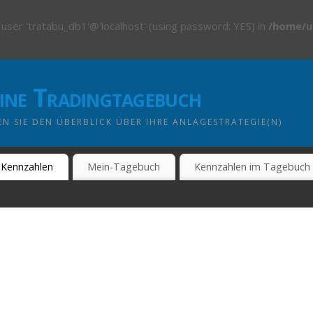
 user 'tratabu_db1'@'localhost' (using password: YES) in
/home/u
line Tradingtagebuch
N SIE DEN ÜBERBLICK ÜBER IHRE ANLAGESTRATEGIE(N)
Kennzahlen
Mein-Tagebuch
Kennzahlen im Tagebuch