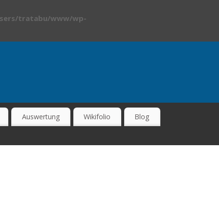
sers/tratabu/www/wp-
Auswertung
Wikifolio
Blog