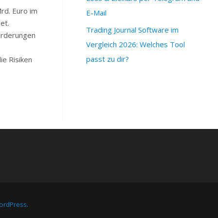
rd. Euro im
E-Mail
et.
Trading Journal Software im
forderungen
Vergleich 2026: Welches Tool
passt zu dir?
e Risiken
rdPress.