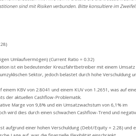
stitionen sind mit Risiken verbunden. Bitte konsultiere im Zweifels
.28)
eigen Umlaufvermögen) (Current Ratio = 0.32)
tion ist ein bedeutender Kreuzfahrtbetreiber mit einem Umsatz
nsumzyklischen Sektor, jedoch belastet durch hohe Verschuldung u
f einem KBV von 2.8041 und einem KUV von 1.2651, was auf ein
 der aktuellen Cashflow-Problematik.
ative Marge von 9,8% und ein Umsatzwachstum von 6,1% im
jedoch wird dies durch einen schwachen Cashflow-Trend und negati
st aufgrund einer hohen Verschuldung (Debt/Equity = 2.28) und e
sche Lage auf, was die finanzielle Flexibilität einschränkt.