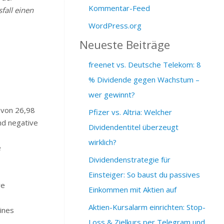
Kommentar-Feed
fall einen
WordPress.org
Neueste Beiträge
freenet vs. Deutsche Telekom: 8
% Dividende gegen Wachstum –
wer gewinnt?
 von 26,98
Pfizer vs. Altria: Welcher
nd negative
Dividendentitel überzeugt
wirklich?
e
Dividendenstrategie für
Einsteiger: So baust du passives
ve
Einkommen mit Aktien auf
Aktien-Kursalarm einrichten: Stop-
ines
Loss & Zielkurs per Telegram und