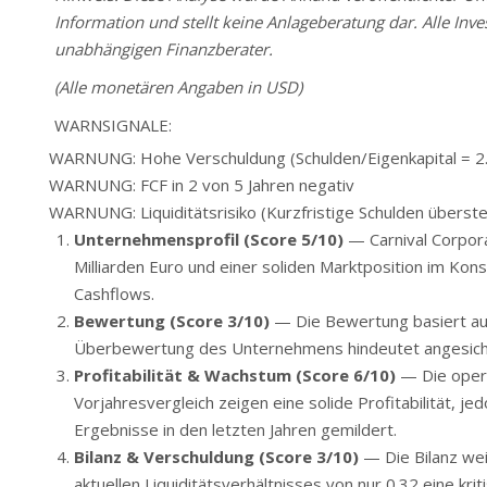
Information und stellt keine Anlageberatung dar. Alle Inve
unabhängigen Finanzberater.
(Alle monetären Angaben in USD)
WARNSIGNALE:
WARNUNG: Hohe Verschuldung (Schulden/Eigenkapital = 2
WARNUNG: FCF in 2 von 5 Jahren negativ
WARNUNG: Liquiditätsrisiko (Kurzfristige Schulden überst
Unternehmensprofil (Score 5/10)
— Carnival Corpora
Milliarden Euro und einer soliden Marktposition im Ko
Cashflows.
Bewertung (Score 3/10)
— Die Bewertung basiert au
Überbewertung des Unternehmens hindeutet angesichts
Profitabilität & Wachstum (Score 6/10)
— Die oper
Vorjahresvergleich zeigen eine solide Profitabilität, 
Ergebnisse in den letzten Jahren gemildert.
Bilanz & Verschuldung (Score 3/10)
— Die Bilanz wei
aktuellen Liquiditätsverhältnisses von nur 0.32 eine kriti