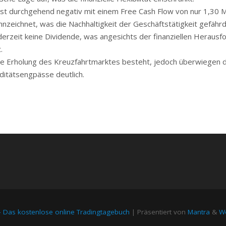
t durchgehend negativ mit einem Free Cash Flow von nur 1,30 M
nzeichnet, was die Nachhaltigkeit der Geschäftstätigkeit gefährd
derzeit keine Dividende, was angesichts der finanziellen Heraus
.
e Erholung des Kreuzfahrtmarktes besteht, jedoch überwiegen di
ditätsengpässe deutlich.
– Das kostenlose online Tradingtagebuch
| Präsentiert von
Mantra
&
Wo