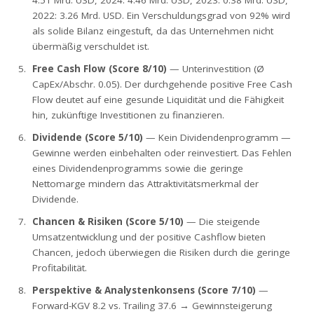
4.51 Mrd. USD, 2024: 4.46 Mrd. USD, 2023: 0.38 Mrd. USD,
2022: 3.26 Mrd. USD. Ein Verschuldungsgrad von 92% wird
als solide Bilanz eingestuft, da das Unternehmen nicht
übermäßig verschuldet ist.
Free Cash Flow (Score 8/10)
— Unterinvestition (Ø
CapEx/Abschr. 0.05). Der durchgehende positive Free Cash
Flow deutet auf eine gesunde Liquidität und die Fähigkeit
hin, zukünftige Investitionen zu finanzieren.
Dividende (Score 5/10)
— Kein Dividendenprogramm —
Gewinne werden einbehalten oder reinvestiert. Das Fehlen
eines Dividendenprogramms sowie die geringe
Nettomarge mindern das Attraktivitätsmerkmal der
Dividende.
Chancen & Risiken (Score 5/10)
— Die steigende
Umsatzentwicklung und der positive Cashflow bieten
Chancen, jedoch überwiegen die Risiken durch die geringe
Profitabilität.
Perspektive & Analystenkonsens (Score 7/10)
—
Forward-KGV 8.2 vs. Trailing 37.6 → Gewinnsteigerung