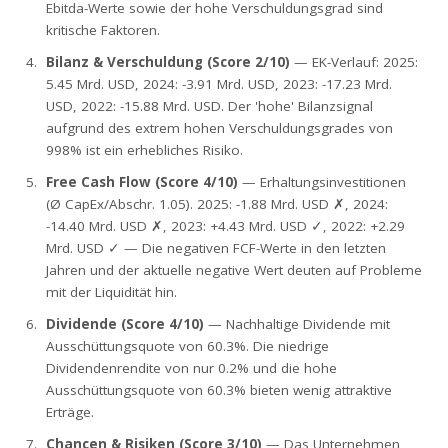
Ebitda-Werte sowie der hohe Verschuldungsgrad sind
kritische Faktoren.
Bilanz & Verschuldung (Score 2/10)
— EK-Verlauf: 2025:
5.45 Mrd. USD, 2024: -3.91 Mrd. USD, 2023: -17.23 Mrd.
USD, 2022: -15.88 Mrd. USD. Der 'hohe' Bilanzsignal
aufgrund des extrem hohen Verschuldungsgrades von
998% ist ein erhebliches Risiko.
Free Cash Flow (Score 4/10)
— Erhaltungsinvestitionen
(Ø CapEx/Abschr. 1.05). 2025: -1.88 Mrd. USD ✗, 2024:
-14.40 Mrd. USD ✗, 2023: +4.43 Mrd. USD ✓, 2022: +2.29
Mrd. USD ✓ — Die negativen FCF-Werte in den letzten
Jahren und der aktuelle negative Wert deuten auf Probleme
mit der Liquidität hin.
Dividende (Score 4/10)
— Nachhaltige Dividende mit
Ausschüttungsquote von 60.3%. Die niedrige
Dividendenrendite von nur 0.2% und die hohe
Ausschüttungsquote von 60.3% bieten wenig attraktive
Erträge.
Chancen & Risiken (Score 3/10)
— Das Unternehmen