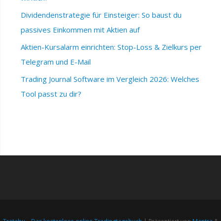
Dividendenstrategie für Einsteiger: So baust du
passives Einkommen mit Aktien auf
Aktien-Kursalarm einrichten: Stop-Loss & Zielkurs per
Telegram und E-Mail
Trading Journal Software im Vergleich 2026: Welches
Tool passt zu dir?