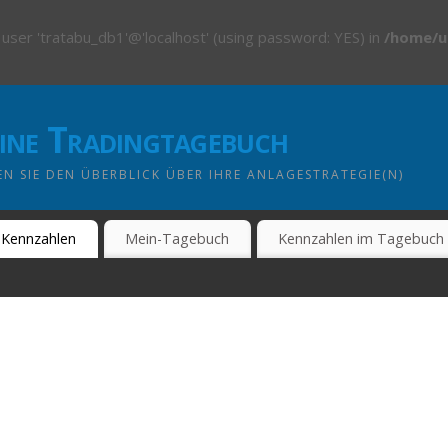
 user 'tratabu_db1'@'localhost' (using password: YES) in
/home/u
line Tradingtagebuch
N SIE DEN ÜBERBLICK ÜBER IHRE ANLAGESTRATEGIE(N)
Kennzahlen
Mein-Tagebuch
Kennzahlen im Tagebuch