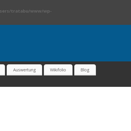
sers/tratabu/www/wp-
Auswertung
Wikifolio
Blog