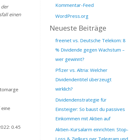
Kommentar-Feed
 der
fall einen
WordPress.org
Neueste Beiträge
freenet vs. Deutsche Telekom: 8
% Dividende gegen Wachstum –
wer gewinnt?
Pfizer vs. Altria: Welcher
Dividendentitel überzeugt
wirklich?
ttomarge
Dividendenstrategie für
 eine
Einsteiger: So baust du passives
Einkommen mit Aktien auf
2022: 0.45
Aktien-Kursalarm einrichten: Stop-
Loss & Zielkurs per Telegram und