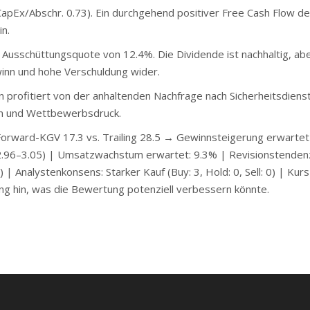
apEx/Abschr. 0.73). Ein durchgehend positiver Free Cash Flow de
n.
Ausschüttungsquote von 12.4%. Die Dividende ist nachhaltig, abe
inn und hohe Verschuldung wider.
rofitiert von der anhaltenden Nachfrage nach Sicherheitsdienst
ten und Wettbewerbsdruck.
rward-KGV 17.3 vs. Trailing 28.5 → Gewinnsteigerung erwartet
 2.96–3.05) | Umsatzwachstum erwartet: 9.3% | Revisionstenden
| Analystenkonsens: Starker Kauf (Buy: 3, Hold: 0, Sell: 0) | Kursz
g hin, was die Bewertung potenziell verbessern könnte.