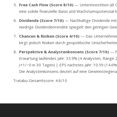
Free Cash Flow (Score 8/10)
— Unterinvestition (Ø C
eine solide finanzielle Basis und Wachstumspotenzial hi
Dividende (Score 7/10)
— Nachhaltige Dividende mit 
niedrige Dividendenrendite spiegelt den geringen Gew
Chancen & Risiken (Score 4/10)
— Das Unternehmen p
birgt jedoch Risiken durch geopolitische Unsicherhei
Perspektive & Analystenkonsens (Score 7/10)
— Fo
Erwartung laufendes Jahr: 33.9% (4 Analysten, Range
(+1/−0 in 30 Tagen) | EPS nächstes Jahr: 10.59 (14.6%) 
Die Analystenkonsens deutet auf eine Gewinnsteigerun
Tratabu-Gesamtscore: 4.6/10